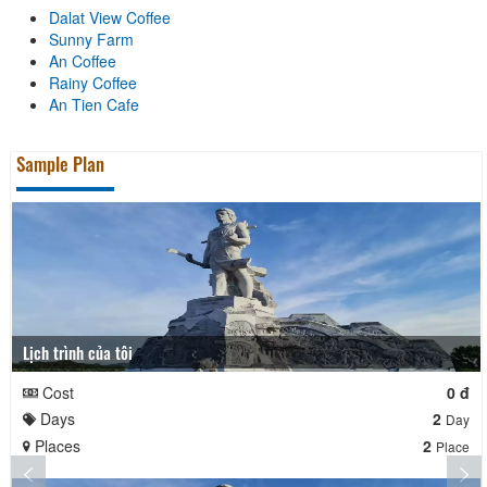
Dalat View Coffee
Sunny Farm
An Coffee
Rainy Coffee
An Tien Cafe
Sample Plan
Lịch trình của tôi
Cost
0 đ
Days
2
Day
Places
2
Place