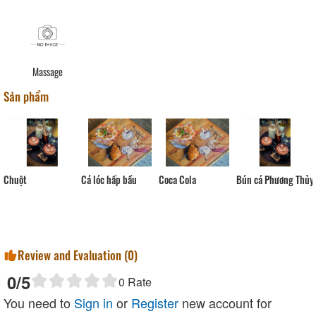
Massage
Sản phẩm
Chuột
Cá lóc hấp bầu
Coca Cola
Bún cá Phương Thủy
Review and Evaluation (
0
)
0
/5
0
Rate
You need to
Sign in
or
Register
new account for