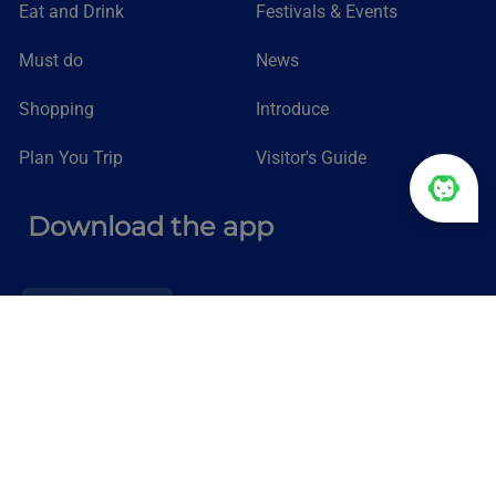
Eat and Drink
Festivals & Events
Must do
News
Shopping
Introduce
Plan You Trip
Visitor's Guide
Download the app
Copyright © 2025 - Trung tâm Xúc tiến Du lịch Tỉnh Lâm Đồng