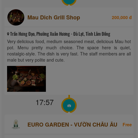
Mau Dich Grill Shop
200,000 đ
Trần Hưng Đạo, Phường Xuân Hương - Đà Lạt, Tỉnh Lâm Đồng
Very delicious food, medium seasoned meat, delicious Mau hot
pot. Menu pretty much choice. The space here is quiet,
nostalgic-style. The dish is very fast. The staff members are all
male but very polite and cute.
17:57
EURO GARDEN - VƯỜN CHÂU ÂU
Free