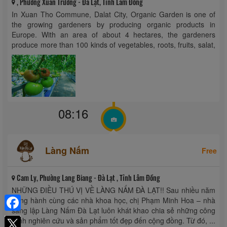
, Phường Xuân Trường - Đà Lạt, Tỉnh Lâm Đồng
In Xuan Tho Commune, Dalat City, Organic Garden is one of
the growing gardeners by producing organic products in
Europe. With an area of about 4 hectares, the gardeners
produce more than 100 kinds of vegetables, roots, fruits, salat,
mini vegetables can be eaten immediately, is cultivated by the
standard ...
08:16
Làng Nấm
Free
Cam Ly, Phường Lang Biang - Đà Lạt , Tỉnh Lâm Đồng
NHỮNG ĐIỀU THÚ VỊ VỀ LÀNG NẤM ĐÀ LẠT!! Sau nhiều năm
đồng hành cùng các nhà khoa học, chị Phạm Minh Hoa – nhà
sáng lập Làng Nấm Đà Lạt luôn khát khao chia sẻ những công
Facebook
trình nghiên cứu và sản phẩm tốt đẹp đến cộng đồng. Từ đó, ...