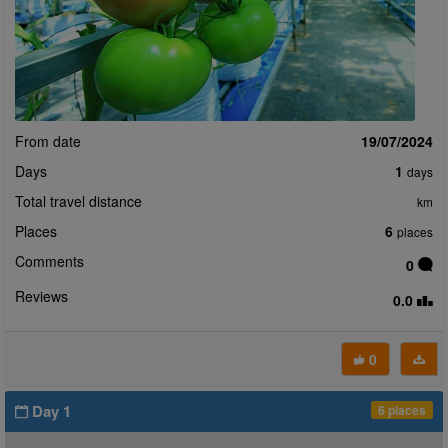
From date
19/07/2024
Days
1
days
Total travel distance
km
Places
6
places
Comments
0
Reviews
0.0
0
Day 1
6 places