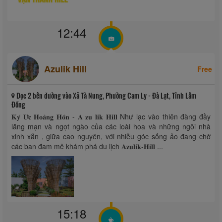
12:44
Azulik Hill
Free
Dọc 2 bên đường vào Xã Tà Nung, Phường Cam Ly - Đà Lạt, Tỉnh Lâm
Đồng
𝐊𝐲́ 𝐔̛́𝐜 𝐇𝐨𝐚̀𝐧𝐠 𝐇𝐨̂𝐧 - 𝐀 𝐳𝐮 𝐥𝐢𝐤 𝐇𝐢𝐥𝐥 Như lạc vào thiên đàng đầy
lãng mạn và ngọt ngào của các loài hoa và những ngôi nhà
xinh xắn , giữa cao nguyên, với nhiều góc sống ảo đang chờ
các ban đam mê khám phá du lịch 𝐀𝐳𝐮𝐥𝐢𝐤-𝐇𝐢𝐥𝐥 ...
15:18