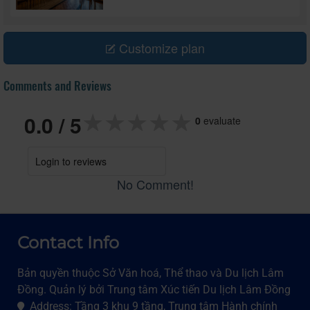
Customize plan
Comments and Reviews
★★★★★
★★★★★
★★★★★
0.0
/ 5
0
evaluate
Login to reviews
No Comment!
Contact Info
Bản quyền thuộc Sở Văn hoá, Thể thao và Du lịch Lâm
Đồng. Quản lý bởi Trung tâm Xúc tiến Du lịch Lâm Đồng
Address: Tầng 3 khu 9 tầng, Trung tâm Hành chính