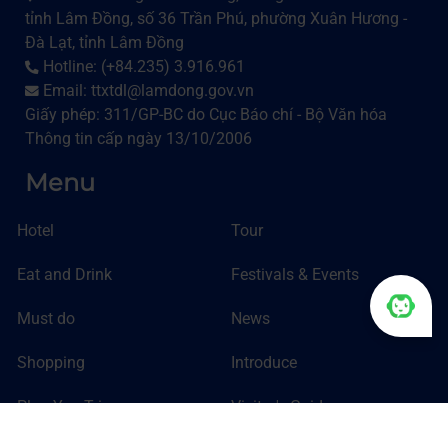
tỉnh Lâm Đồng, số 36 Trần Phú, phường Xuân Hương -
Đà Lạt, tỉnh Lâm Đồng
Hotline: (+84.235) 3.916.961
Email: ttxtdl@lamdong.gov.vn
Giấy phép: 311/GP-BC do Cục Báo chí - Bộ Văn hóa
Thông tin cấp ngày 13/10/2006
Menu
Hotel
Tour
Eat and Drink
Festivals & Events
Must do
News
Shopping
Introduce
Plan You Trip
Visitor's Guide