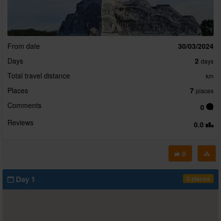
From date
30/03/2024
Days
2
days
Total travel distance
km
Places
7
places
Comments
0
Reviews
0.0
0
Day 1
3 places