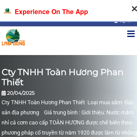
07-08-2026, 10:40:08
Experience On The App
Sign in
Cty TNHH Toàn Hương Phan
Thiết
20/04/2025
Cty TNHH Toàn Hương Phan Thiết Loại mua sắm: Đặc
sản địa phương Giá trung bình : Giới thiệu: Nước mắm
nhỉ cá cơm cao cấp TOÀN HƯƠNG được chế biến theo
phương pháp cổ truyền từ năm 1920 được làm từ những