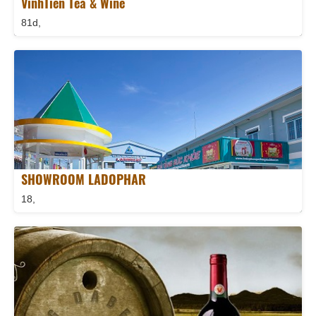
VinhTien Tea & Wine
81d,
SHOWROOM LADOPHAR
18,