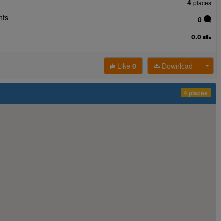
4
places
ts
0
s
0.0
Like
0
Download
4 places