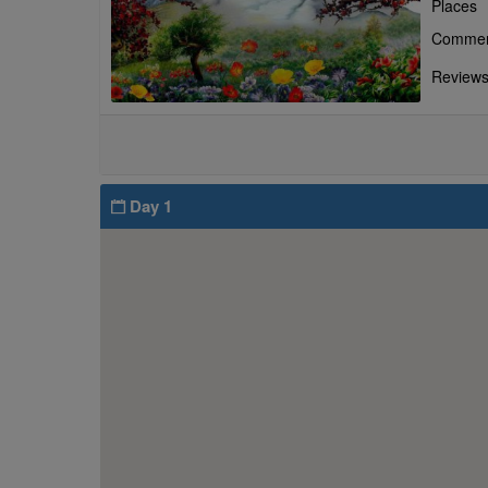
Places
Commen
Review
Day 1