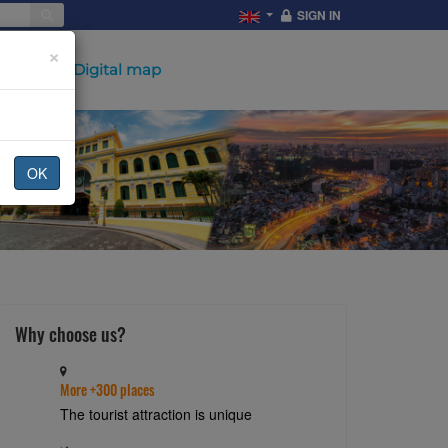
SIGN IN
×
imedia
Digital map
OK
Why choose us?
More +300 places
The tourist attraction is unique