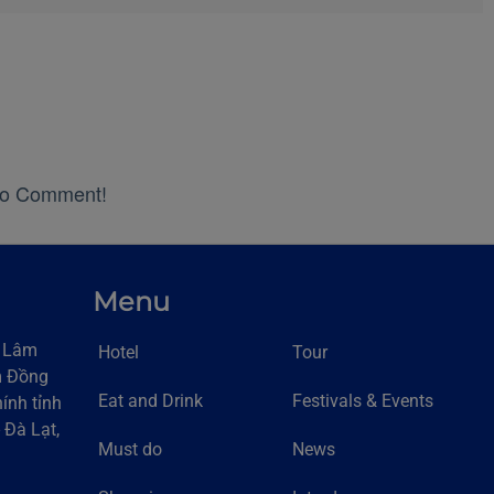
o Comment!
Menu
h Lâm
Hotel
Tour
m Đồng
Eat and Drink
Festivals & Events
ính tỉnh
 Đà Lạt,
Must do
News