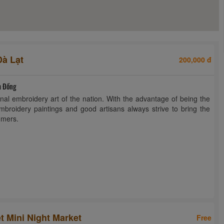
à Lạt
200,000 đ
m Đồng
onal embroidery art of the nation. With the advantage of being the
mbroidery paintings and good artisans always strive to bring the
omers.
t Mini Night Market
Free