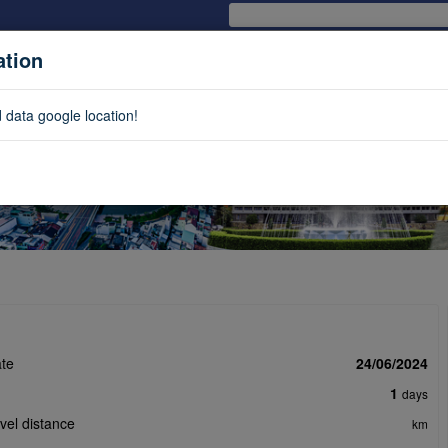
ation
odations
Tour
Services
Utilities
Feedback
Mult
 data google location!
te
24/06/2024
1
days
avel distance
km