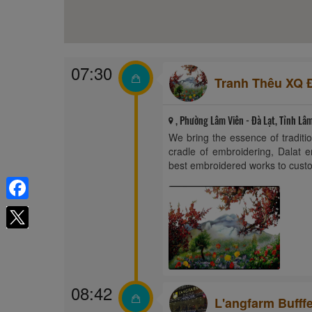
07:30
Tranh Thêu XQ Đ
, Phường Lâm Viên - Đà Lạt, Tỉnh Lâ
We bring the essence of traditi
cradle of embroidering, Dalat e
best embroidered works to cust
Facebook
08:42
L'angfarm Bufffe