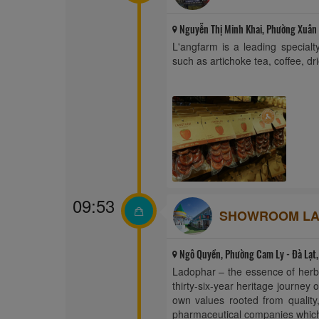
Nguyễn Thị Minh Khai, Phường Xuân 
L'angfarm is a leading specialt
such as artichoke tea, coffee, drie
09:53
SHOWROOM L
Ngô Quyền, Phường Cam Ly - Đà Lạt,
Ladophar – the essence of her
thirty-six-year heritage journey 
own values rooted from quality
pharmaceutical companies which i