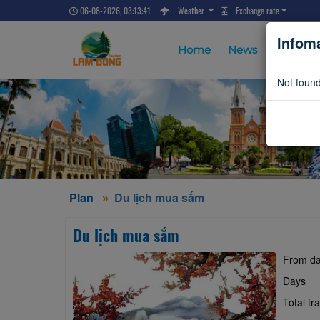
06-08-2026, 03:13:42
Weather
Exchange rate
Infom
Home
News
Accomm
Not found
Plan
Du lịch mua sắm
Du lịch mua sắm
From da
Days
Total tr