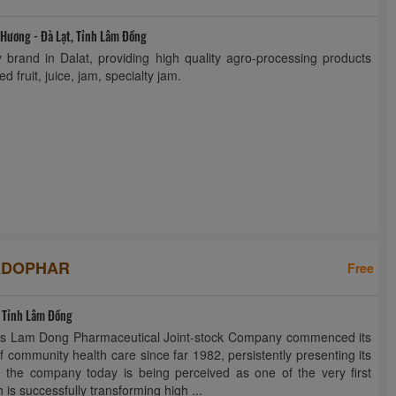
Hương - Đà Lạt, Tỉnh Lâm Đồng
y brand in Dalat, providing high quality agro-processing products
d fruit, juice, jam, specialty jam.
ADOPHAR
Free
 Tỉnh Lâm Đồng
bs Lam Dong Pharmaceutical Joint-stock Company commenced its
of community health care since far 1982, persistently presenting its
, the company today is being perceived as one of the very first
s successfully transforming high ...