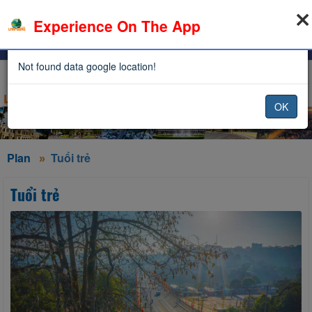
07-08-2026, 06:33:19
×
Experience On The App
Infomation
Sign in
Not found data google location!
OK
Plan
Tuổi trẻ
Tuổi trẻ