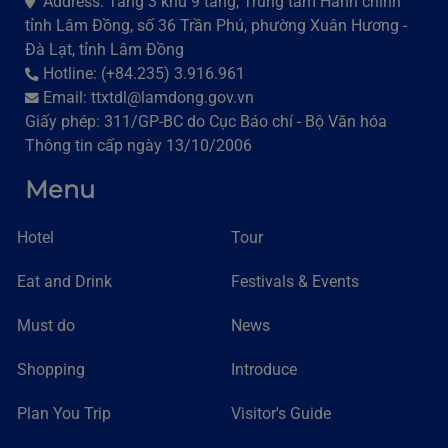
Bản quyền thuộc Sở Văn hoá, Thể thao và Du lịch Lâm
Đồng. Quản lý bởi Trung tâm Xúc tiến Du lịch Lâm Đồng
Address: Tầng 3 khu 9 tầng, Trung tâm Hành chính
tỉnh Lâm Đồng, số 36 Trần Phú, phường Xuân Hương -
Đà Lạt, tỉnh Lâm Đồng
Hotline: (+84.235) 3.916.961
Email: ttxtdl@lamdong.gov.vn
Giấy phép: 311/GP-BC do Cục Báo chí - Bộ Văn hóa
Thông tin cấp ngày 13/10/2006
Menu
Hotel
Tour
Eat and Drink
Festivals & Events
Must do
News
Shopping
Introduce