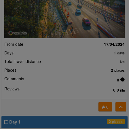
From date
17/04/2024
Days
1
days
Total travel distance
km
Places
2
places
Comments
0
Reviews
0.0
0
Day 1
2 places