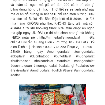
và thấm rất ngon mà giá chỉ tầm 200 cành thì còn gì
bằng đúng hông cả nhà. - Thời tiết se se lạnh như này
mà đi ăn đồ nướng là hết bàiii, chỉ các món nướng BBQ
mà còn có Buffet Hải Sản Đặc biệt #Lễ 30/04 - 01/05
nhà hàng KHÔNG phụ thu, KHÔNG tăng giá, mà còn
#GIẢM_10% khi booking trước nữa. Vừa được ăn ngon
mà gặp ngay ƯU ĐÃI xịn thì còn chần chừ gì mà không
INBOX ngày nè : http://m.me/buffetngondalat ----- Địa
chỉ : 4 BisTrần Quang Diệu - Phường 10 - Đà Lạt ( Đối
diện Dinh 1 ) Hotline : 0963 778 553 Phục vụ : 16h00 -
23h00 hàng ngày #monngondalat #ocngondalat
#bbqdalat #ducnhatbbq #buffetdalat #nuongdalat
#buffethaisan #haisandalat #laudalat #anngondalat
#ducnhatquan #monngondalat #dalatangi #dalatreview
#reviewdalat #amthucdalat #dulich #travel #anngondalat
#dalat