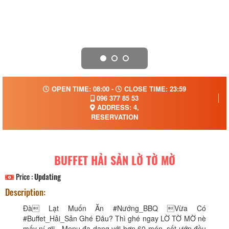
OPEN TIME: 08:00 -
CLOSE TIME: 23:59
096 377 85 53
ADDRESS: 4,
RESERVATION
BUFFET HẢI SẢN LỜ TỜ MỜ
Price :
Updating
Description:
Đà Lạt Muốn Ăn #Nướng_BBQ Vừa Có
#Buffet_Hải_Sản Ghé Đâu? Thì ghé ngay LỜ TỜ MỜ nè
mấy ní ơii - Menu đa dạng với hơn 60 món, sốt ướp đều