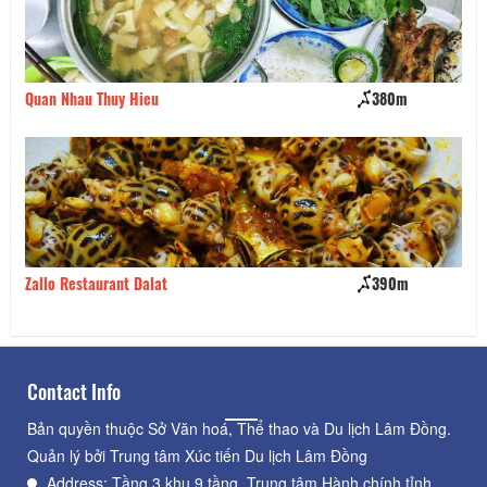
Quan Nhau Thuy Hieu
380m
Kh
Zallo Restaurant Dalat
390m
Là
Contact Info
Bản quyền thuộc Sở Văn hoá, Thể thao và Du lịch Lâm Đồng.
Quản lý bởi Trung tâm Xúc tiến Du lịch Lâm Đồng
Address: Tầng 3 khu 9 tầng, Trung tâm Hành chính tỉnh