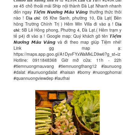
xe 45 chỗ thoải mái Ship nội thành Đà Lạt Nhanh nhanh
đến ngay 𝙏𝙞𝙚̣̂𝙢 𝙉𝙪̛𝙤̛́𝙣𝙜 𝙈𝙖̀𝙪 𝙑𝙖̀𝙣𝙜 thưởng thức thôi
nào ! Đ𝗶̣𝗮 𝗰𝗵𝗶̉: 05 Khe Sanh, phường 10, Đà Lạt( Bên
hông Trường Chính Trị ) Hẻm Win Villa đi vào ạ ! Đ𝗶̣𝗮
𝗰𝗵𝗶̉: 5B Lê Hồng phong, Phường 4, Đà Lạt.( Hẻm trạm y
tế p4) đi vào ạ ! Google map: Quý khách gõ tên 𝙏𝙞𝙚̣̂𝙢
𝙉𝙪̛𝙤̛́𝙣𝙜 𝙈𝙖̀𝙪 𝙑𝙖̀𝙣𝙜 và đi theo map giúp Tiệm nhé!
Link gg map ạ:
https://maps.app.goo.gl/A1DyvFYxWaMkLD9w6?g_st=iz
Hotline: 0911848368 Giờ mở cửa: 11h - 22h
#tiemnuongmauvang #tiemnuongthang12 #launuong
#dalat #launuongdalat #haisan #bomy #nuongphomai
#quannuongviewdep #lauthai