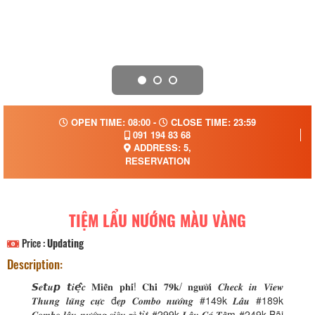
OPEN TIME: 08:00 -
CLOSE TIME: 23:59
091 194 83 68
ADDRESS: 5,
RESERVATION
TIỆM LẨU NƯỚNG MÀU VÀNG
Price :
Updating
Description:
𝙎𝒆𝙩𝒖𝙥 𝙩𝒊𝙚̣̂𝒄 𝐌𝐢𝐞̂̃𝐧 𝐩𝐡𝐢́! 𝐂𝐡𝐢̉ 𝟕𝟗𝐤/ 𝐧𝐠𝐮̛𝐨̛̀𝐢 𝑪𝒉𝒆𝒄𝒌 𝒊𝒏 𝑽𝒊𝒆𝒘
𝑻𝒉𝒖𝒏𝒈 𝒍𝒖̃𝒏𝒈 𝒄𝒖̛̣𝒄 đ𝒆̣𝒑 𝑪𝒐𝒎𝒃𝒐 𝒏𝒖̛𝒐̛́𝒏𝒈 #149k 𝑳𝒂̂̉𝒖 #189k
𝑪𝒐𝒎𝒃𝒐 𝒍𝒂̂̉𝒖 𝒏𝒖̛𝒐̛́𝒏𝒈 𝒔𝒊𝒆̂𝒖 𝒓𝒆̉ từ #299k 𝑳𝒂̂̉𝒖 𝑪𝒂́ 𝑻𝒂̂̀m #249k Bãi