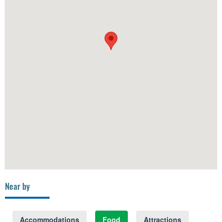
Near by
Accommodations
Food
Attractions