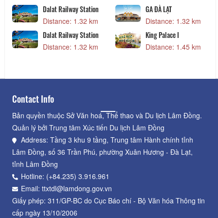
LẠT
King Palace I
Laphong Re
nce: 1.32 km
Distance: 1.45 km
Distance:
lace I
The Mango
Cổng trời Ba
GreenHills
nce: 1.45 km
Distance: 1.54 km
Distance:
Contact Info
Bản quyền thuộc Sở Văn hoá, Thể thao và Du lịch Lâm Đồng.
Quản lý bởi Trung tâm Xúc tiến Du lịch Lâm Đồng
Address: Tầng 3 khu 9 tầng, Trung tâm Hành chính tỉnh
Lâm Đồng, số 36 Trần Phú, phường Xuân Hương - Đà Lạt,
tỉnh Lâm Đồng
Hotline: (+84.235) 3.916.961
Email: ttxtdl@lamdong.gov.vn
Giấy phép: 311/GP-BC do Cục Báo chí - Bộ Văn hóa Thông tin
cấp ngày 13/10/2006