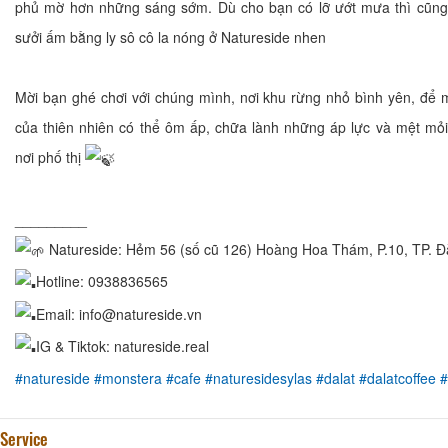
phủ mờ hơn những sáng sớm. Dù cho bạn có lỡ ướt mưa thì cũng
sưởi ấm bằng ly sô cô la nóng ở Natureside nhen
Mời bạn ghé chơi với chúng mình, nơi khu rừng nhỏ bình yên, để
của thiên nhiên có thể ôm ấp, chữa lành những áp lực và mệt mỏ
nơi phố thị
_________
Natureside: Hẻm 56 (số cũ 126) Hoàng Hoa Thám, P.10, TP. Đ
Hotline: 0938836565
Email: info@natureside.vn
IG & Tiktok: natureside.real
#natureside
#monstera
#cafe
#naturesidesylas
#dalat
#dalatcoffee
#
Service