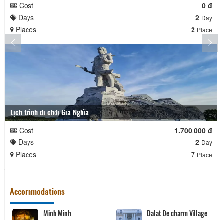
Cost
0 đ
Days
2
Day
Places
2
Place
Lịch trình đi chơi Gia Nghĩa
Cost
1.700.000 đ
Days
2
Day
Places
7
Place
Accommodations
rm Village
Vườn An
Duly