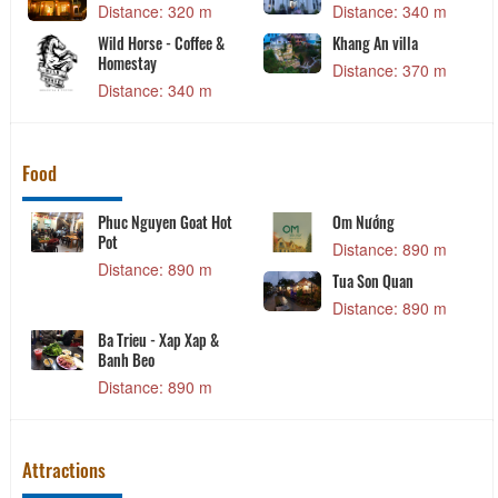
340 m
Distance: 400 m
Distance: 420
la
The Art- An Yen
Nhắm Mắt Thấy Đ
370 m
Distance: 420 m
Distance: 420
Food
ớng
Dai Duong Dalat
Porridge He
Seafood Restaurant
Hang
nce: 890 m
Distance: 930 m
Distance:
n Quan
Loc Phat Restaurant
Mụ Quán
nce: 890 m
Distance: 990 m
Distance:
Attractions