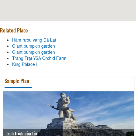
Related Place
Hầm rượu vang Đà Lạt
Giant pumpkin garden
Giant pumpkin garden
Trang Trại YSA Orchid Farm
King Palace I
Sample Plan
Lịch trình của tôi