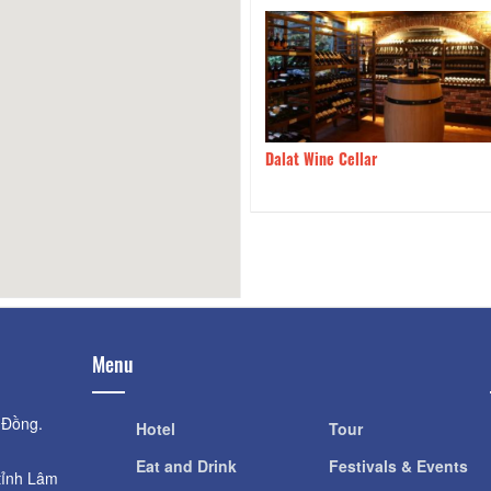
t Wine Cellar
1.54km
20 Forest BBQ and More
Menu
 Đồng.
Hotel
Tour
Eat and Drink
Festivals & Events
tỉnh Lâm