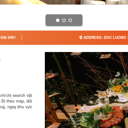
 636 6491
ADDRESS: DOC LUONG 7
T
anh/chị search vật
 Đi theo map, đối
rắng, ngay khu vực