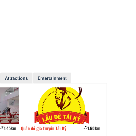
Attractions
Entertainment
1.60km
Quan Le Dung - Specialties Goat
2.32km
Banh Mi Xiu Mai