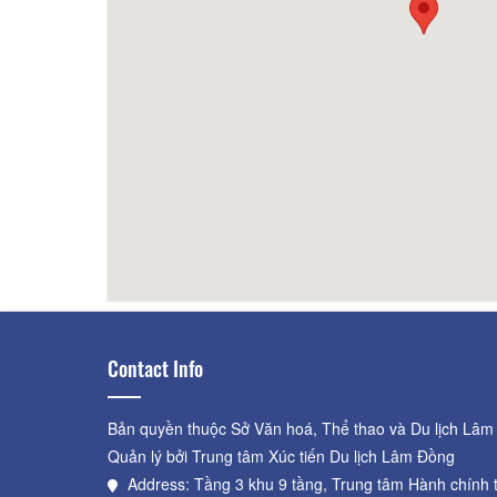
- Dalat Beef
620m
Tiệm nướng Xóm Lèo
1.23km
Dala
Contact Info
Bản quyền thuộc Sở Văn hoá, Thể thao và Du lịch Lâm
Quản lý bởi Trung tâm Xúc tiến Du lịch Lâm Đồng
Address: Tầng 3 khu 9 tầng, Trung tâm Hành chính 