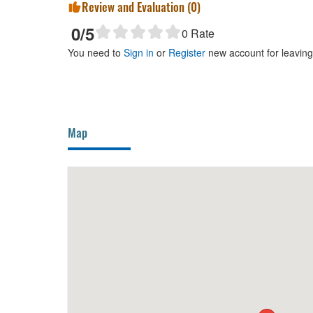
Review and Evaluation (
0
)
0
/5
0
Rate
You need to
Sign in
or
Register
new account for leavin
Map
290m
Lau Nuong Bon Bon
900m
Hoa