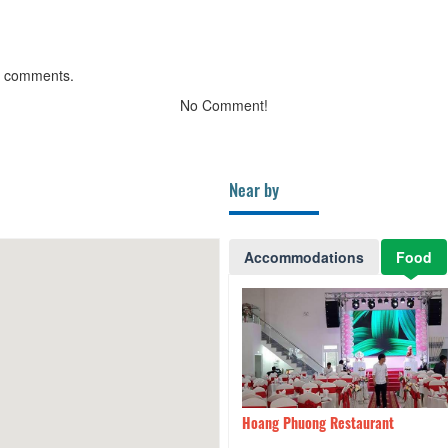
g comments.
No Comment!
Near by
Accommodations
Food
ng Phuong Restaurant
1.45km
Quán dê gia truyền Tài Ký