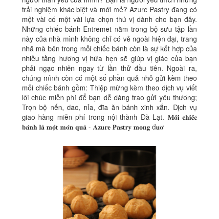
trải nghiệm khác biệt và mới mẻ? Azure Pastry đang có
một vài có một vài lựa chọn thú vị dành cho bạn đây.
Những chiếc bánh Entremet nằm trong bộ sưu tập lần
này của nhà mình không chỉ có vẻ ngoài hiện đại, trang
nhã mà bên trong mỗi chiếc bánh còn là sự kết hợp của
nhiều tầng hương vị hứa hẹn sẽ giúp vị giác của bạn
phải ngạc nhiên ngay từ lần thử đầu tiên. Ngoài ra,
chúng mình còn có một số phần quả nhỏ gửi kèm theo
mỗi chiếc bánh gồm: Thiệp mừng kèm theo dịch vụ viết
lời chúc miễn phí để bạn dễ dàng trao gửi yêu thương;
Trọn bộ nến, dao, nỉa, đĩa ăn bánh xinh xắn. Dịch vụ
giao hàng miễn phí trong nội thành Đà Lạt. 𝐌𝐨̂̃𝐢 𝐜𝐡𝐢𝐞̂́𝐜
𝐛𝐚́𝐧𝐡 𝐥𝐚̀ 𝐦𝐨̣̂𝐭 𝐦𝐨́𝐧 𝐪𝐮𝐚̀ - 𝐀𝐳𝐮𝐫𝐞 𝐏𝐚𝐬𝐭𝐫𝐲 𝐦𝐨𝐧𝐠 đ𝐮̛𝐨̛