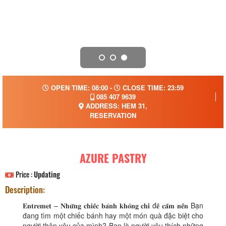
OPEN TIME: 08:00 -
CLOSE TIME: 23:59
085 407 9639
ADDRESS: HEM 31,
RESERVATION
AZURE PASTRY
Price :
Updating
Description:
𝐄𝐧𝐭𝐫𝐞𝐦𝐞𝐭 – 𝐍𝐡𝐮̛̃𝐧𝐠 𝐜𝐡𝐢𝐞̂́𝐜 𝐛𝐚́𝐧𝐡 𝐤𝐡𝐨̂𝐧𝐠 𝐜𝐡𝐢̉ đ𝐞̂̉ 𝐜𝐚̆́𝐦 𝐧𝐞̂́𝐧 Bạn
đang tìm một chiếc bánh hay một món quà đặc biệt cho
người thân yêu của mình? Bạn là người yêu thích những