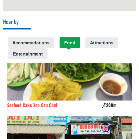
Near by
Accommodations
Food
Attractions
Entertainment
Seafood Cake Xeo Cau Chui
200m
Qu