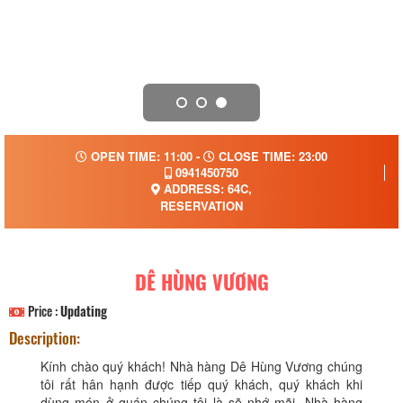
OPEN TIME: 11:00 -
CLOSE TIME: 23:00
0941450750
ADDRESS: 64C,
RESERVATION
DÊ HÙNG VƯƠNG
Price :
Updating
Description:
Kính chào quý khách! Nhà hàng Dê Hùng Vương chúng
tôi rất hân hạnh được tiếp quý khách, quý khách khi
dùng món ở quán chúng tôi là sẽ nhớ mãi. Nhà hàng