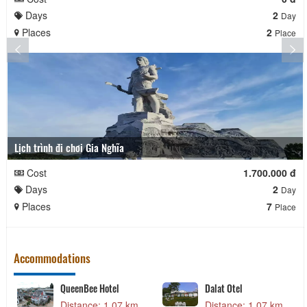
Days
2
Day
Places
2
Place
Lịch trình đi chơi Gia Nghĩa
Cost
1.700.000 đ
Days
2
Day
Places
7
Place
Accommodations
QueenBee Hotel
Dalat Otel
Distance: 1.07 km
Distance: 1.07 km