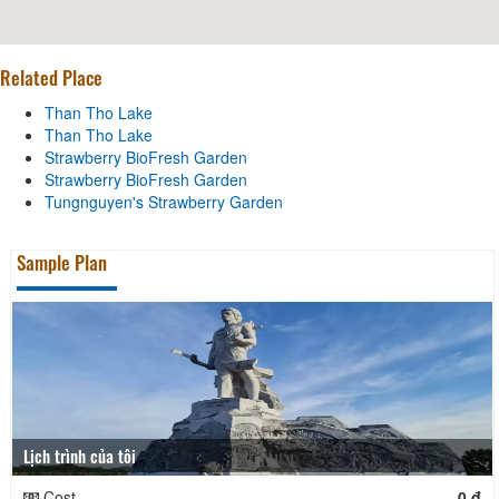
Related Place
Than Tho Lake
Than Tho Lake
Strawberry BioFresh Garden
Strawberry BioFresh Garden
Tungnguyen's Strawberry Garden
Sample Plan
Lịch trình của tôi
Cost
0 đ