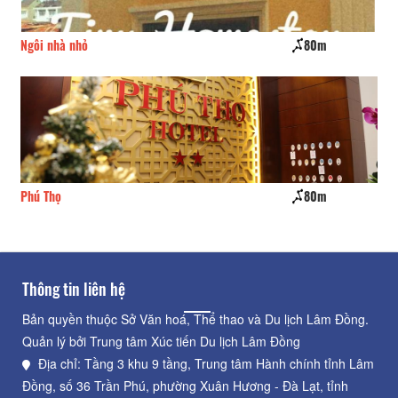
Ngôi nhà nhỏ
80m
Di
Phú Thọ
80m
Uy
Thông tin liên hệ
Bản quyền thuộc Sở Văn hoá, Thể thao và Du lịch Lâm Đồng.
Quản lý bởi Trung tâm Xúc tiến Du lịch Lâm Đồng
Địa chỉ: Tầng 3 khu 9 tầng, Trung tâm Hành chính tỉnh Lâm
Đồng, số 36 Trần Phú, phường Xuân Hương - Đà Lạt, tỉnh