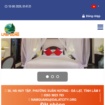
10-08-2026, 01:47:31
Đăng nhập
30, HÀ HUY TẬP, PHƯỜNG XUÂN HƯƠNG - ĐÀ LẠT, TỈNH LÂM ĐỒ
0263 3823 783
NAMQUANG@DALATCITY.ORG
Đặt phòng