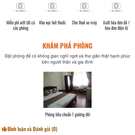
h)
Miễn phí wifi tất cả
Khu vực hút thuốc
Cho thuê xe máy
Xuất hóa đơn đỏ /
các phòng
hóa đơn điện tử
KHÁM PHÁ PHÒNG
Đặt phòng để có không gian nghỉ ngơi và thư giãn thật hạnh phúc
bên người thân và gia đình
Phòng tiêu chuẩn 1 giường đôi
Bình luận và Đánh giá (
0
)