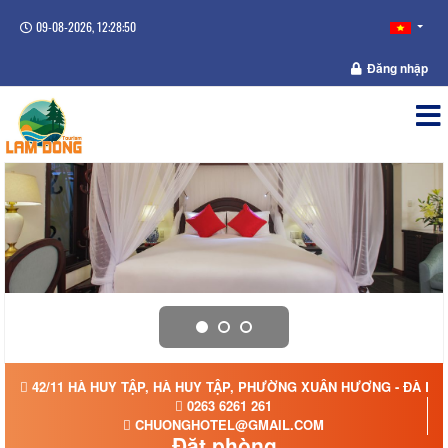
09-08-2026, 12:28:51
Đăng nhập
42/11 HÀ HUY TẬP, HÀ HUY TẬP, PHƯỜNG XUÂN HƯƠNG - ĐÀ LẠT
0263 6261 261
CHUONGHOTEL@GMAIL.COM
Đặt phòng