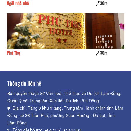
Ngôi nhà nhỏ
30m
Tu
Phú Thọ
30m
Hư
Thông tin liên hệ
Bản quyền thuộc Sở Văn hoá, Thể thao và Du lịch Lâm Đồng.
Quản lý bởi Trung tâm Xúc tiến Du lịch Lâm Đồng
Địa chỉ: Tầng 3 khu 9 tầng, Trung tâm Hành chính tỉnh Lâm
Đồng, số 36 Trần Phú, phường Xuân Hương - Đà Lạt, tỉnh
Lâm Đồng
Tổng đài hỗ trợ: (+84.235) 3.916.961