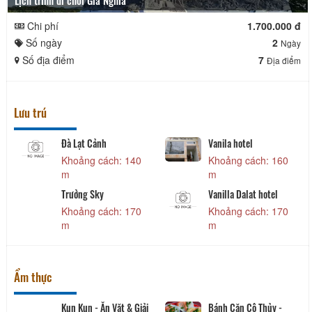
Lịch trình đi chơi Gia Nghĩa
Chi phí
1.700.000 đ
Số ngày
2
Ngày
Số địa điểm
7
Địa điểm
Lưu trú
Đà Lạt Cảnh
Vanila hotel
Khoảng cách: 140
Khoảng cách: 160
m
m
Trưởng Sky
Vanilla Dalat hotel
Khoảng cách: 170
Khoảng cách: 170
m
m
Ẩm thực
Kun Kun - Ăn Vặt & Giải
Bánh Căn Cô Thủy -