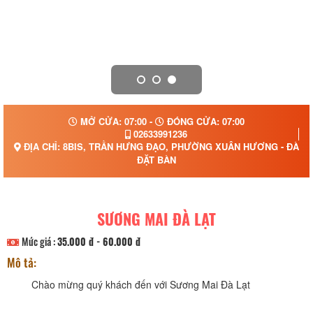
MỞ CỬA: 07:00 -
ĐÓNG CỬA: 07:00
02633991236
ĐỊA CHỈ: 8BIS, TRẦN HƯNG ĐẠO, PHƯỜNG XUÂN HƯƠNG - ĐÀ LẠ
ĐẶT BÀN
SƯƠNG MAI ĐÀ LẠT
Mức giá :
35.000 đ - 60.000 đ
Mô tả:
Chào mừng quý khách đến với Sương Mai Đà Lạt