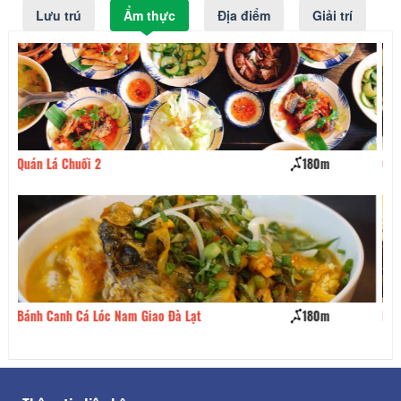
Lưu trú
Ẩm thực
Địa điểm
Giải trí
180m
Quán Hồi Xưa
180m
Nhà Hàng Sunrise