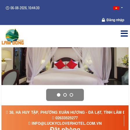
06-08-2026, 10:44:31
Đăng nhập
38, HÀ HUY TẬP, PHƯỜNG XUÂN HƯƠNG - ĐÀ LẠT, TỈNH LÂM ĐỒ
02633525277
INFO@LUCKYCLOVERHOTEL.COM.VN
Đặt phòng