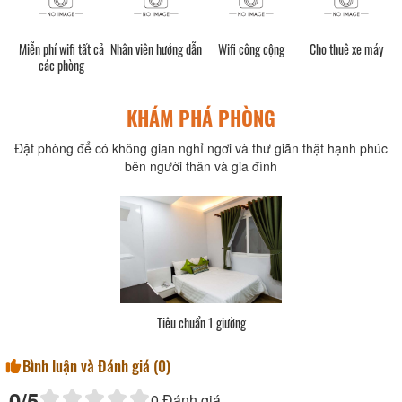
Miễn phí wifi tất cả
Nhân viên hướng dẫn
Wifi công cộng
Cho thuê xe máy
các phòng
KHÁM PHÁ PHÒNG
Đặt phòng để có không gian nghỉ ngơi và thư giãn thật hạnh phúc
bên người thân và gia đình
 1 giường
Tiêu chuẩn 1 giư
Bình luận và Đánh giá (
0
)
0
/5
0
Đánh giá