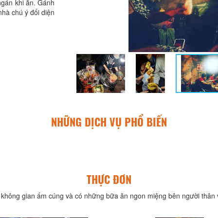
ngán khi ăn. Gánh
hà chú ý đối diện
NHỮNG DỊCH VỤ PHỔ BIẾN
THỰC ĐƠN
không gian ấm cúng và có những bữa ăn ngon miệng bên người thân v