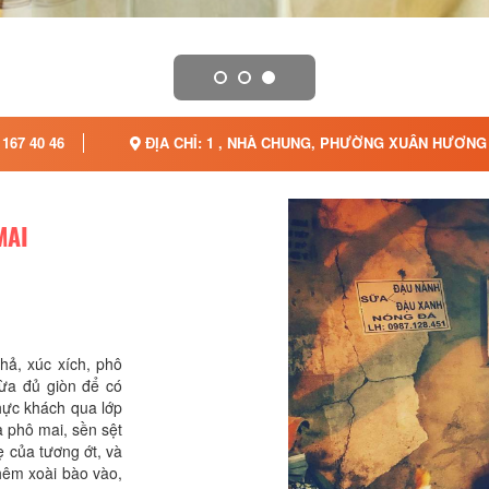
 167 40 46
ĐỊA CHỈ: 1 , NHÀ CHUNG, PHƯỜNG XUÂN HƯƠNG 
MAI
hả, xúc xích, phô
vừa đủ giòn để có
thực khách qua lớp
a phô mai, sền sệt
ẹ của tương ớt, và
thêm xoài bào vào,