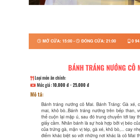
MỞ CỬA: 15:00 -
ĐÓNG CỬA: 21:00
0 94
BÁNH TRÁNG NƯỚNG CÔ 
Loại món ăn chính:
Mức giá :
10.000 đ - 25.000 đ
Mô tả:
Bánh tráng nướng cô Mai. Bánh Tráng: Gà xé, c
mai, khô bò..Bánh tráng nướng trên bếp than, 
thể cuộn lại mập ú, sau đó trung chuyển tới tay 
giấy cầm. Nhân bánh là sự hoà hợp bởi vị béo củ
của trứng gà, mặn vị tép, gà xé, khô bò,... cay nh
điểm khác biệt so với những nơi khác là cô Mai 