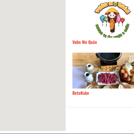
niêu Như Ngọc
140m
Vườn Mơ Quán
e Beans
140m
BetoNabe