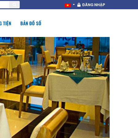
ĐĂNG NHẬP
 TIỆN
BẢN ĐỒ SỐ