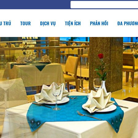
U TRÚ
TOUR
DỊCH VỤ
TIỆN ÍCH
PHẢN HỒI
ĐA PHƯƠNG