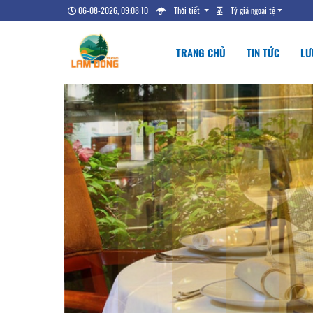
06-08-2026, 09:08:11
Thời tiết
Tỷ giá ngoại tệ
TRANG CHỦ
TIN TỨC
LƯ