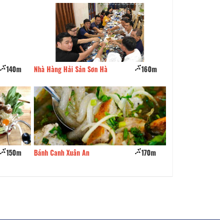
140m
Nhà Hàng Hải Sản Sơn Hà
160m
Ding tea special
150m
Bánh Canh Xuân An
170m
Gà Tiềm Thuốc B