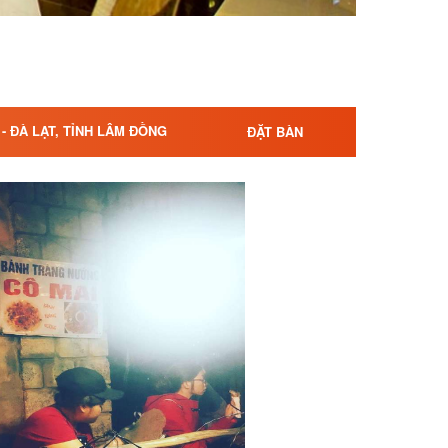
- ĐÀ LẠT, TỈNH LÂM ĐỒNG
ĐẶT BÀN