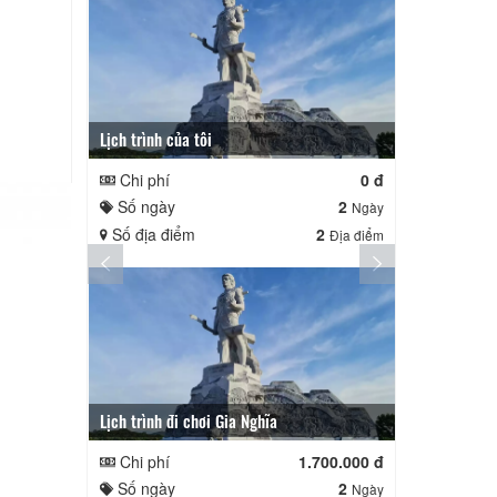
Lịch trình của tôi
Lịch trình củ
Chi phí
0 đ
Chi phí
Số ngày
2
Số ngày
Ngày
Số địa điểm
2
Số địa điể
Địa điểm
Lịch trình đi chơi Gia Nghĩa
Quê Hương
Chi phí
1.700.000 đ
Chi phí
Số ngày
2
Số ngày
Ngày