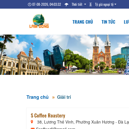
07-08-2026, 04:03:33
Thời tiết
Tỷ giá ngoại tệ
TRANG CHỦ
TIN TỨC
LƯ
Trang chủ
Giải trí
S Coffee Roastery
38, Lương Thế Vinh, Phường Xuân Hương - Đà Lạ