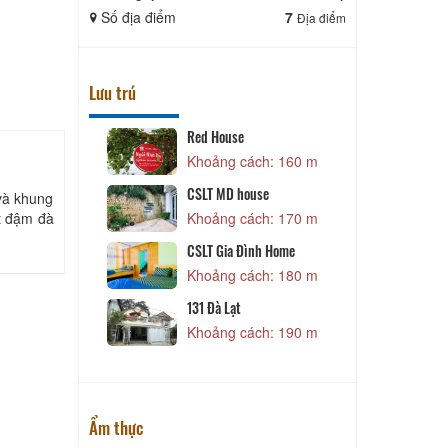
Số địa điểm
7
Số địa điể
Địa điểm
Lưu trú
Red House
 90 m
Khoảng cách: 160 m
CSLT MD house
 và khung
ất đậm đà
 130 m
Khoảng cách: 170 m
CSLT Gia Đình Home
Khoảng cách: 180 m
 150 m
131 Đà Lạt
outique hotel
Khoảng cách: 190 m
 160 m
Ẩm thực