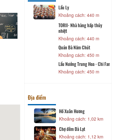
Lẩu Ly
L
 390 m
Khoảng cách: 440 m
TORII- Nhà hàng hấp thủy
nhiệt
 400 m
Khoảng cách: 440 m
Quán Bà Năm Chút
 430 m
Khoảng cách: 450 m
y - Chợ Xuân
Lẩu Nướng Trung Hoa - Chi Fan
D
Khoảng cách: 450 m
 440 m
Địa điểm
Hồ Xuân Hương
B
 800 m
Khoảng cách: 1,02 km
m Viên
Chợ đêm Đà Lạt
B
 860 m
Khoảng cách: 1,12 km