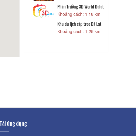
Phim Trường 3D World Dalat
 920 m
Khoảng cách: 1,18 km
Khu du lịch cáp treo Đà Lạt
ẹp
Đ
Khoảng cách: 1,25 km
1,01 km
Tải ứng dụng