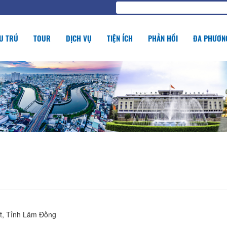
U TRÚ
TOUR
DỊCH VỤ
TIỆN ÍCH
PHẢN HỒI
ĐA PHƯƠNG
t, Tỉnh Lâm Đồng