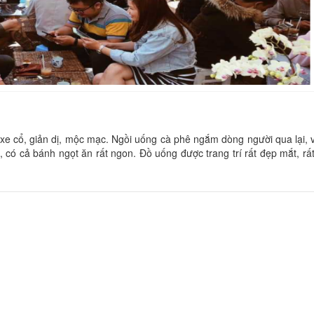
An Phương Villa
CSLT Open
Khoảng cách: 10 m
Khoảng cách:
Casanova
Hoa Mộc Lan
u xe cổ, giản dị, mộc mạc. Ngồi uống cà phê ngắm dòng người qua lại,
, có cả bánh ngọt ăn rất ngon. Đồ uống được trang trí rất đẹp mắt, r
Khoảng cách: 40 m
Khoảng cách:
Đình Cát Hotel
Luto hotel
Khoảng cách:
Khoảng cách: 70 m
Mom's
Đoàn gia - Cozy B
Khoảng cách: 80 m
Khoảng cách: