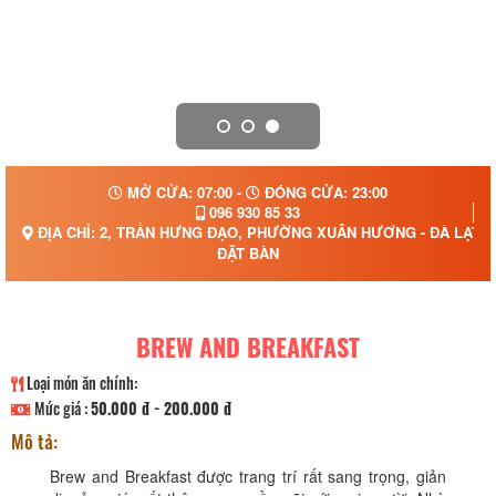
MỞ CỬA: 07:00 -
ĐÓNG CỬA: 23:00
096 930 85 33
ĐỊA CHỈ: 2, TRẦN HƯNG ĐẠO, PHƯỜNG XUÂN HƯƠNG - ĐÀ LẠT, 
ĐẶT BÀN
BREW AND BREAKFAST
Loại món ăn chính:
Mức giá :
50.000 đ - 200.000 đ
Mô tả:
Brew and Breakfast được trang trí rất sang trọng, giản