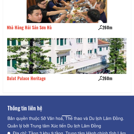
Nhà Hàng Hải Sản Sơn Hà
260m
Do
Dalat Palace Heritage
260m
Nh
Thông tin liên hệ
Bản quyền thuộc Sở Văn hoá, Thể thao và Du lịch Lâm Đồng.
Quản lý bởi Trung tâm Xúc tiến Du lịch Lâm Đồng
Địa chỉ: Tầng 3 khu 9 tầng, Trung tâm Hành chính tỉnh Lâm