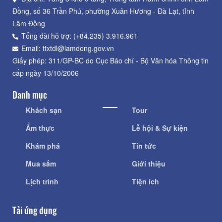
Đồng, số 36 Trần Phú, phường Xuân Hương - Đà Lạt, tỉnh
Lâm Đồng
Tổng đài hỗ trợ: (+84.235) 3.916.961
Email: ttxtdl@lamdong.gov.vn
Giấy phép: 311/GP-BC do Cục Báo chí - Bộ Văn hóa Thông tin
cấp ngày 13/10/2006
Danh mục
Khách sạn
Tour
Ẩm thực
Lễ hội & Sự kiện
Khám phá
Tin tức
Mua sắm
Giới thiệu
Lịch trình
Tiện ích
Tải ứng dụng