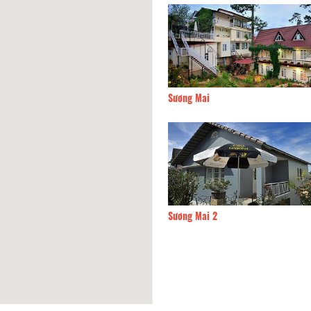
Quang
50m
Sương Mai
rân
50m
Sương Mai 2