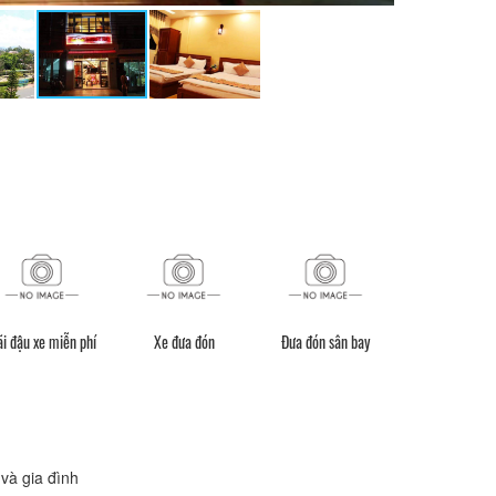
i đậu xe miễn phí
Xe đưa đón
Đưa đón sân bay
Cho thuê xe 
và gia đình