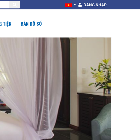
ĐĂNG NHẬP
 TIỆN
BẢN ĐỒ SỐ