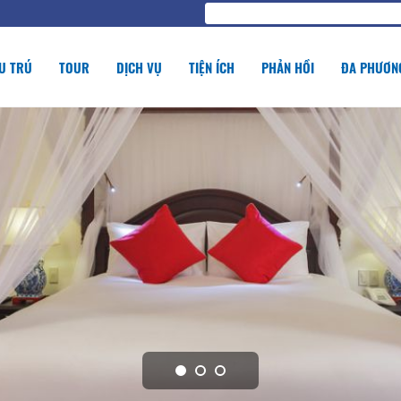
U TRÚ
TOUR
DỊCH VỤ
TIỆN ÍCH
PHẢN HỒI
ĐA PHƯƠNG