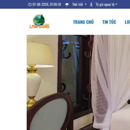
07-08-2026, 01:05:19
Thời tiết
Tỷ giá ngoại tệ
TRANG CHỦ
TIN TỨC
LƯ