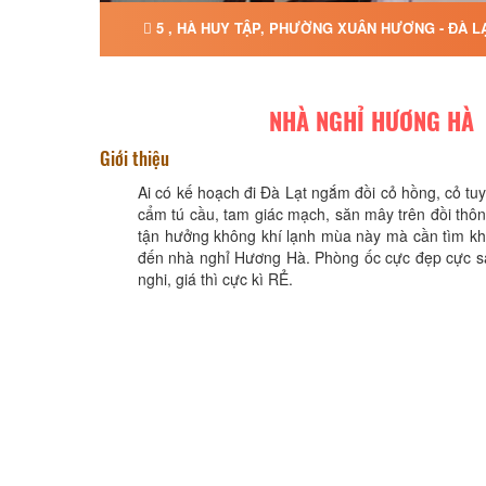
5 , HÀ HUY TẬP, PHƯỜNG XUÂN HƯƠNG - ĐÀ L
NHÀ NGHỈ HƯƠNG HÀ
Giới thiệu
Ai có kế hoạch đi Đà Lạt ngắm đồi cỏ hồng, cỏ t
cẩm tú cầu, tam giác mạch, săn mây trên đồi thông v
tận hưởng không khí lạnh mùa này mà cần tìm kha
đến nhà nghỉ Hương Hà. Phòng ốc cực đẹp cực san
nghi, giá thì cực kì RẺ.