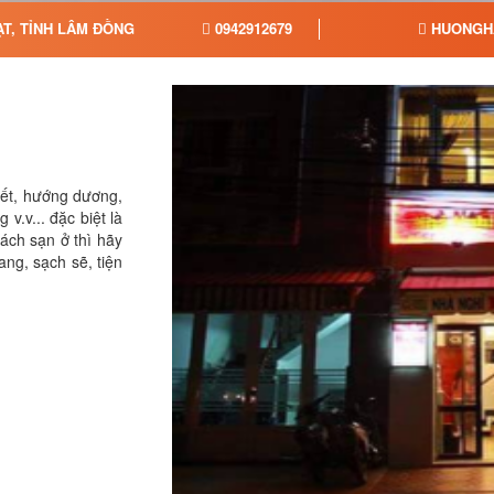
ẠT, TỈNH LÂM ĐỒNG
0942912679
HUONGH
uyết, hướng dương,
.v... đặc biệt là
́ch sạn ở thì hãy
g, sạch sẽ, tiện