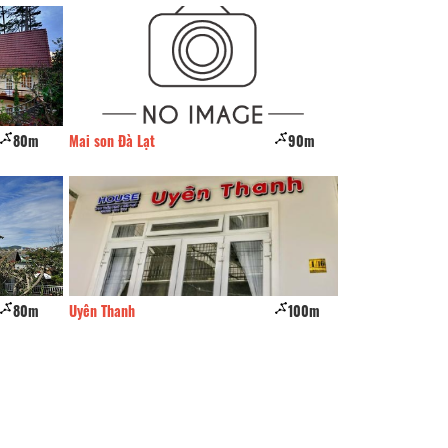
80m
Mai son Đà Lạt
90m
Skyline Hotel
80m
Uyên Thanh
100m
Đạ Lạch