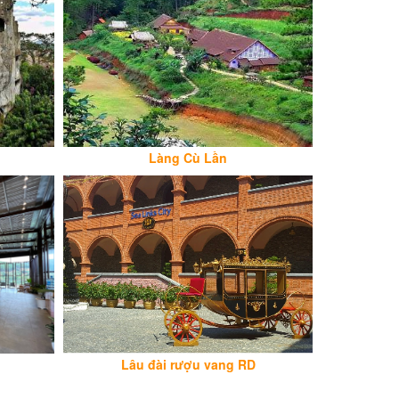
Làng Cù Lần
Lâu đài rượu vang RD