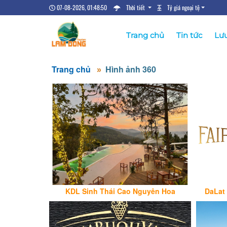
07-08-2026, 01:48:50
Thời tiết
Tỷ giá ngoại tệ
Trang chủ
Tin tức
Lưu
Trang chủ
Hình ảnh 360
KDL Sinh Thái Cao Nguyên Hoa
DaLat 