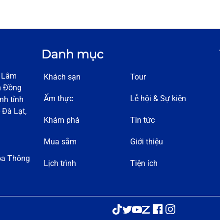
Danh mục
h Lâm
Khách sạn
Tour
m Đồng
Ẩm thực
Lễ hội & Sự kiện
nh tỉnh
 Đà Lạt,
Khám phá
Tin tức
Mua sắm
Giới thiệu
óa Thông
Lịch trình
Tiện ích