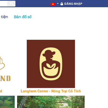
ĐĂNG NHẬP
tiện
Bản đồ số
nd
Langfarm Center - Nông Trại Cổ Tích