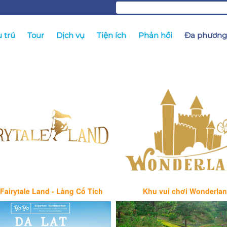
 trú
Tour
Dịch vụ
Tiện ích
Phản hồi
Đa phương 
Fairytale Land - Làng Cổ Tích
Khu vui chơi Wonderla