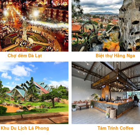
Chợ đêm Đà Lạt
Biệt thự Hằng Nga
Khu Du Lịch Lá Phong
Tám Trình Coffee