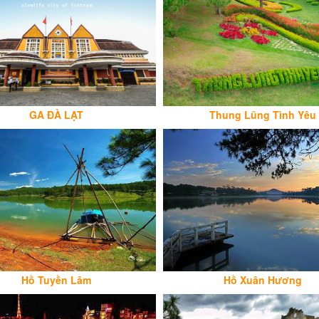
GA ĐÀ LẠT
Thung Lũng Tình Yêu
Hồ Tuyền Lâm
Hồ Xuân Hương