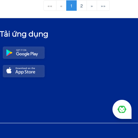
««
«
1
2
»
»»
Tải ứng dụng