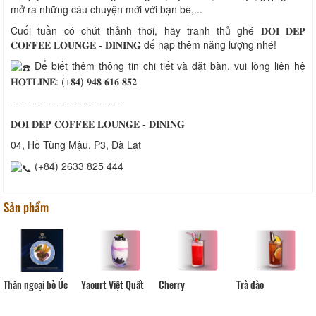
mở ra những câu chuyện mới với bạn bè,...
Cuối tuần có chút thảnh thơi, hãy tranh thủ ghé 𝐃𝐎𝐈 𝐃𝐄𝐏
𝐂𝐎𝐅𝐅𝐄𝐄 𝐋𝐎𝐔𝐍𝐆𝐄 - 𝐃𝐈𝐍𝐈𝐍𝐆 để nạp thêm năng lượng nhé!
Để biết thêm thông tin chi tiết và đặt bàn, vui lòng liên hệ
𝐇𝐎𝐓𝐋𝐈𝐍𝐄: (+𝟖𝟒) 𝟗𝟒𝟖 𝟔𝟏𝟔 𝟖𝟓𝟐
- - - - - - - - - - - - - - - - - -
𝐃𝐎𝐈 𝐃𝐄𝐏 𝐂𝐎𝐅𝐅𝐄𝐄 𝐋𝐎𝐔𝐍𝐆𝐄 - 𝐃𝐈𝐍𝐈𝐍𝐆
04, Hồ Tùng Mậu, P3, Đà Lạt
(+84) 2633 825 444
Sản phẩm
Thăn ngoại bò Úc
Yaourt Việt Quất
Cherry
Trà đào