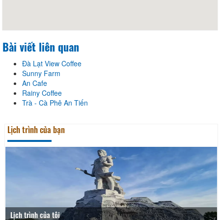
Bài viết liên quan
Đà Lạt View Coffee
Sunny Farm
An Cafe
Rainy Coffee
Trà - Cà Phê An Tiến
Lịch trình của bạn
Lịch trình của tôi