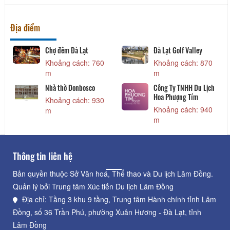
Địa điểm
Chợ đêm Đà Lạt
Đà Lạt Golf Valley
Khoảng cách: 760
Khoảng cách: 870
m
m
Nhà thờ Donbosco
Công Ty TNHH Du Lịch
Hoa Phượng Tím
Khoảng cách: 930
Khoảng cách: 940
m
m
Thông tin liên hệ
Bản quyền thuộc Sở Văn hoá, Thể thao và Du lịch Lâm Đồng.
Quản lý bởi Trung tâm Xúc tiến Du lịch Lâm Đồng
Địa chỉ: Tầng 3 khu 9 tầng, Trung tâm Hành chính tỉnh Lâm
Đồng, số 36 Trần Phú, phường Xuân Hương - Đà Lạt, tỉnh
Lâm Đồng