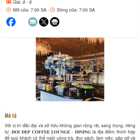
Giá: đ - đ
Mở cửa: 7:00 SA -
Đóng cửa: 7:00 SA
Mô tả
Với vị trí đắc địa và sở hữu không gian rộng rãi, sang trọng, riêng
tư, 𝐃𝐎𝐈 𝐃𝐄𝐏 𝐂𝐎𝐅𝐅𝐄𝐄 𝐋𝐎𝐔𝐍𝐆𝐄 - 𝐃𝐈𝐍𝐈𝐍𝐆 là địa điểm thích hợp
để quý khách có thể ngồi uống trà, đọc sách, làm việc, gặp gỡ và