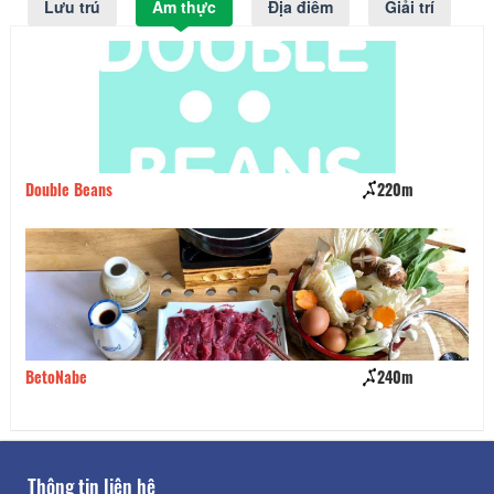
Lưu trú
Ẩm thực
Địa điểm
Giải trí
Double Beans
220m
Nh
BetoNabe
240m
Vư
Thông tin liên hệ