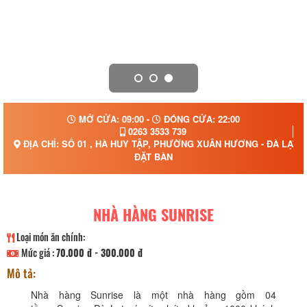
MỞ CỬA: 09:00 -
ĐÓNG CỬA: 22:00
0263 3533 739
ĐỊA CHỈ: SỐ 01 , HÀ HUY TẬP, PHƯỜNG XUÂN HƯƠNG - ĐÀ LẠT,
ĐẶT BÀN
NHÀ HÀNG SUNRISE
Loại món ăn chính:
Mức giá :
70.000 đ - 300.000 đ
Mô tả:
Nhà hàng Sunrise là một nhà hàng gồm 04