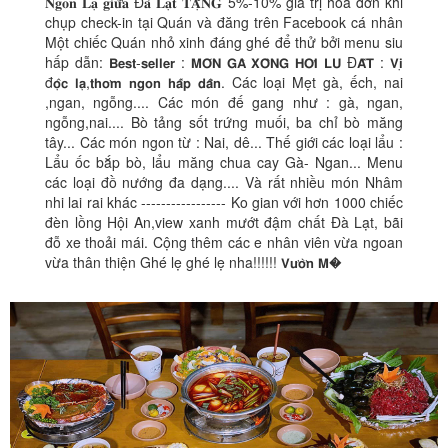
𝐍𝐠𝐨𝐧 𝐋𝐚̣ 𝐠𝐢𝐮̛̃𝐚 Đ𝐚̀ 𝐋𝐚̣𝐭 𝐓𝐀̣̆𝐍𝐆 5%-10% giá trị hóa đơn khi
chụp check-in tại Quán và đăng trên Facebook cá nhân
Một chiếc Quán nhỏ xinh đáng ghé để thử bởi menu siu
hấp dẫn: 𝗕𝗲𝘀𝘁-𝘀𝗲𝗹𝗹𝗲𝗿 : 𝗠𝗢́𝗡 𝗚𝗔̀ 𝗫𝗢̂𝗡𝗚 𝗛𝗢̛𝗜 𝗟𝗨 Đ𝗔̂́𝗧 : 𝗩𝗶̣
đ𝗼̣̂𝗰 𝗹𝗮̣,𝘁𝗵𝗼̛𝗺 𝗻𝗴𝗼𝗻 𝗵𝗮̂́𝗽 𝗱𝗮̂̃𝗻. Các loại Mẹt gà, ếch, nai
,ngan, ngỗng.... Các món đế gang như : gà, ngan,
ngỗng,nai.... Bò tảng sốt trứng muối, ba chỉ bò măng
tây... Các món ngon từ : Nai, dê... Thế giới các loại lẩu :
Lẩu ốc bắp bò, lẩu măng chua cay Gà- Ngan... Menu
các loại đồ nướng đa dạng.... Và rất nhiều món Nhâm
nhi lai rai khác ----------------- Ko gian với hơn 1000 chiếc
đèn lồng Hội An,view xanh mướt đậm chất Đà Lạt, bãi
đỗ xe thoải mái. Cộng thêm các e nhân viên vừa ngoan
vừa thân thiện Ghé lẹ ghé lẹ nha!!!!!! 𝗩𝘂̛𝗼̛̀𝗻 𝗠�