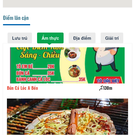
Điểm lân cận
Lưu trú
Ẩm thực
Địa điểm
Giải trí
Bún Cá Lóc A Béo
130m
Ku