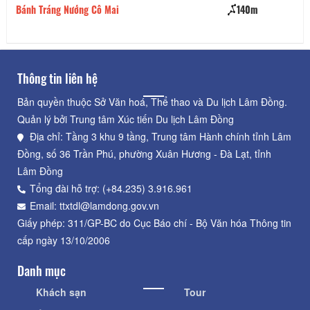
Bánh Tráng Nướng Cô Mai
140m
Lẩ
Thông tin liên hệ
Bản quyền thuộc Sở Văn hoá, Thể thao và Du lịch Lâm Đồng.
Quản lý bởi Trung tâm Xúc tiến Du lịch Lâm Đồng
Địa chỉ: Tầng 3 khu 9 tầng, Trung tâm Hành chính tỉnh Lâm
Đồng, số 36 Trần Phú, phường Xuân Hương - Đà Lạt, tỉnh
Lâm Đồng
Tổng đài hỗ trợ: (+84.235) 3.916.961
Email: ttxtdl@lamdong.gov.vn
Giấy phép: 311/GP-BC do Cục Báo chí - Bộ Văn hóa Thông tin
cấp ngày 13/10/2006
Danh mục
Khách sạn
Tour