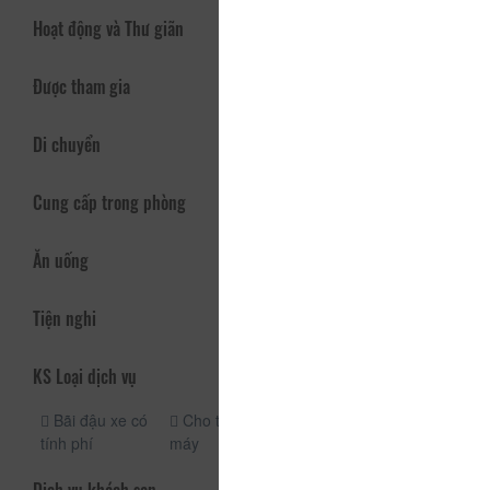
Hoạt động và Thư giãn
Được tham gia
Di chuyển
Cung cấp trong phòng
Ăn uống
Tiện nghi
KS Loại dịch vụ
Bãi đậu xe có
Cho thuê xe
Bãi đậu xe
tính phí
máy
miễn phí