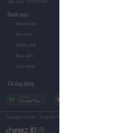
cấp ngày 13/10/2006
Danh mục
Khách sạn
Tour
Ẩm thực
Lễ hội & Sự kiện
Khám phá
Tin tức
Mua sắm
Giới thiệu
Lịch trình
Tiện ích
Tải ứng dụng
Copyright © 2025 - Trung tâm Xúc tiến Du lịch Tỉnh Lâm Đồng