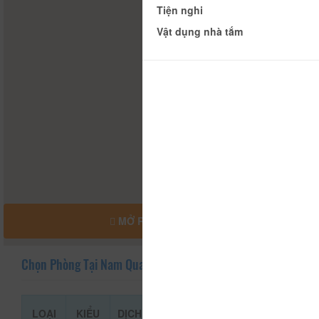
Tiện nghi
Vật dụng nhà tắm
MỞ RỘNG BẢN ĐỒ
Chọn Phòng Tại Nam Quang
LOẠI
KIỂU
DỊCH
GIÁ THAM