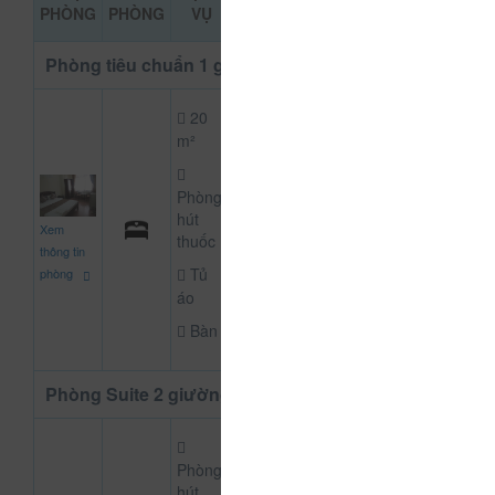
ĐẶT PHÒNG
PHÒNG
PHÒNG
VỤ
KHẢO
Phòng tiêu chuẩn 1 giường đôi
20
m²
Phòng
200.000
hút
CHƯA KHAI BÁO P
Xem
đ
thuốc
thông tin
Tủ
phòng
áo
Bàn
Phòng Suite 2 giường
Phòng
hút