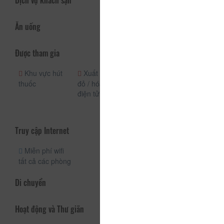
Dịch vụ khách sạn
Ăn uống
Được tham gia
Khu vực hút
Xuất hóa đơn
Nhận phòng
thuốc
đỏ / hóa đơn
(24h)
điện tử
Quầy lễ tân
(24h)
Truy cập Internet
Miễn phí wifi
tất cả các phòng
Di chuyển
Hoạt động và Thư giãn