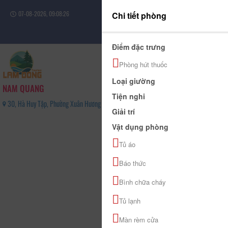
07-08-2026, 09:08:26
Chi tiết phòng
Đăng nhập
Điểm đặc trưng
Phòng hút thuốc
Loại giường
NAM QUANG
Tiện nghi
30, Hà Huy Tập, Phường Xuân Hương - Đà Lạt, Tỉnh Lâm Đồng - 0263 3823 783
Giải trí
0
Vật dụng phòng
(0 Đánh giá)
Tủ áo
Báo thức
Bình chữa cháy
Tủ lạnh
Màn rèm cửa