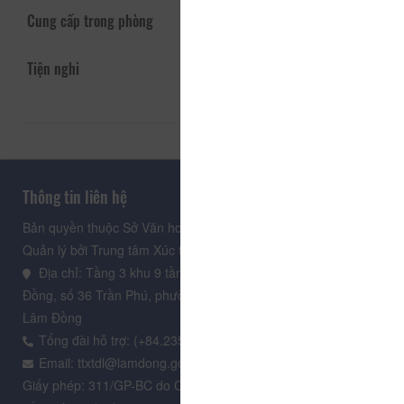
Cung cấp trong phòng
Tiện nghi
Thông tin liên hệ
Bản quyền thuộc Sở Văn hoá, Thể thao và Du lịch Lâm Đồng.
Quản lý bởi Trung tâm Xúc tiến Du lịch Lâm Đồng
Địa chỉ: Tầng 3 khu 9 tầng, Trung tâm Hành chính tỉnh Lâm
Đồng, số 36 Trần Phú, phường Xuân Hương - Đà Lạt, tỉnh
Lâm Đồng
Tổng đài hỗ trợ: (+84.235) 3.916.961
Email: ttxtdl@lamdong.gov.vn
Giấy phép: 311/GP-BC do Cục Báo chí - Bộ Văn hóa Thông tin