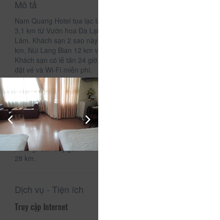
Mô tả
Nam Quang Hotel tọa lạc tại thành phố Đà lạt, trong bán kính
3,1 km từ Vườn hoa Đà Lạt và 4,2 km từ Thiền viện Trúc
Lâm. Khách sạn 2 sao này cách Hồ Tuyền Lâm khoảng 5
km, Núi Lang Bian 12 km và vườn thú ZooDoo Đà Lạt 34 km.
Khách sạn có lễ tân 24 giờ, dịch vụ đưa/đón sân bay, dịch vụ
đặt vé và Wi-Fi miễn phí.
Phòng nghỉ tại khách sạn có khu vực ghế ngồi, TV truyền
hình cáp màn hình phẳng và phòng tắm riêng với đồ vệ sinh
cá nhân miễn phí cùng vòi sen. Các phòng còn có tủ quần
áo.
Các điểm tham quan nổi tiếng gần khách sạn bao gồm
Quảng trường Lâm Viên, Công viên Yersin và Hồ Xuân
Hương. Sân bay gần nhất là sân bay Liên Khương, cách đó
28 km.
Dịch vụ - Tiện ích
Truy cập Internet