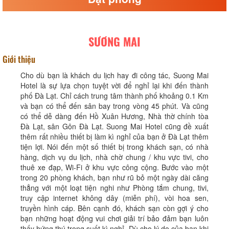
SƯƠNG MAI
Giới thiệu
Cho dù bạn là khách du lịch hay đi công tác, Suong Mai
Hotel là sự lựa chọn tuyệt vời để nghỉ lại khi đến thành
phố Đà Lạt. Chỉ cách trung tâm thành phố khoảng 0.1 Km
và bạn có thể đến sân bay trong vòng 45 phút. Và cũng
có thể dễ dàng đến Hồ Xuân Hương, Nhà thờ chính tòa
Đà Lạt, sân Gôn Đà Lạt. Suong Mai Hotel cũng đề xuất
thêm rất nhiều thiết bị làm kì nghỉ của bạn ở Đà Lạt thêm
tiện lợi. Nói đến một số thiết bị trong khách sạn, có nhà
hàng, dịch vụ du lịch, nhà chờ chung / khu vực tivi, cho
thuê xe đạp, Wi-Fi ở khu vực công cộng. Bước vào một
trong 20 phòng khách, bạn như rũ bỏ một ngày dài căng
thẳng với một loạt tiện nghi như Phòng tắm chung, tivi,
truy cập internet không dây (miễn phí), vòi hoa sen,
truyền hình cáp. Bên cạnh đó, khách sạn còn gợi ý cho
bạn những hoạt động vui chơi giải trí bảo đảm bạn luôn
thấy hứng thú trong suốt kì nghỉ. Dù cho lý do của bạn khi