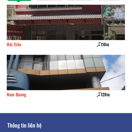
Hải Trân
110m
CS
Nam Quang
120m
Sk
Thông tin liên hệ