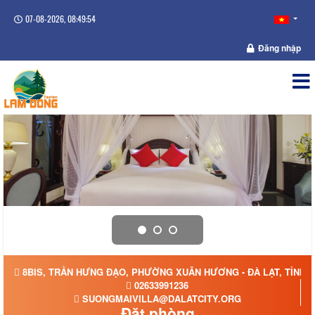
07-08-2026, 08:49:55
Đăng nhập
8BIS, TRẦN HƯNG ĐẠO, PHƯỜNG XUÂN HƯƠNG - ĐÀ LẠT, TỈNH 
02633991236
SUONGMAIVILLA@DALATCITY.ORG
Đặt phòng