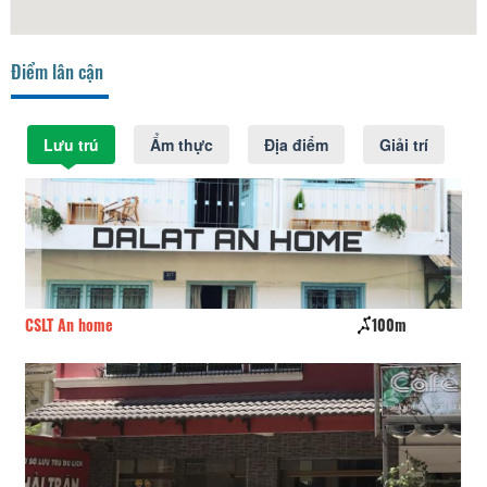
Điểm lân cận
Lưu trú
Ẩm thực
Địa điểm
Giải trí
CSLT An home
100m
Va