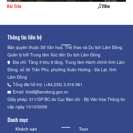
Hải Trân
110m
CS
Thông tin liên hệ
Bản quyền thuộc Sở Văn hoá, Thể thao và Du lịch Lâm Đồng.
Quản lý bởi Trung tâm Xúc tiến Du lịch Lâm Đồng
Địa chỉ: Tầng 3 khu 9 tầng, Trung tâm Hành chính tỉnh Lâm
Đồng, số 36 Trần Phú, phường Xuân Hương - Đà Lạt, tỉnh
Lâm Đồng
Tổng đài hỗ trợ: (+84.235) 3.916.961
Email: ttxtdl@lamdong.gov.vn
Giấy phép: 311/GP-BC do Cục Báo chí - Bộ Văn hóa Thông tin
cấp ngày 13/10/2006
Danh mục
Khách sạn
Tour