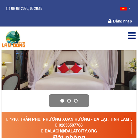
06-08-2026, 05:28:45
Đăng nhập
1/10, TRẦN PHÚ, PHƯỜNG XUÂN HƯƠNG - ĐÀ LẠT, TỈNH LÂM ĐỒ
02633587768
DALACH@DALATCITY.ORG
Đặt phòng