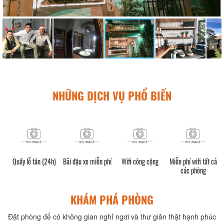
NHỮNG DỊCH VỤ PHỔ BIẾN
Quầy lễ tân (24h)
Bãi đậu xe miễn phí
Wifi công cộng
Miễn phí wifi tất cả
các phòng
KHÁM PHÁ PHÒNG
Đặt phòng để có không gian nghỉ ngơi và thư giãn thật hạnh phúc