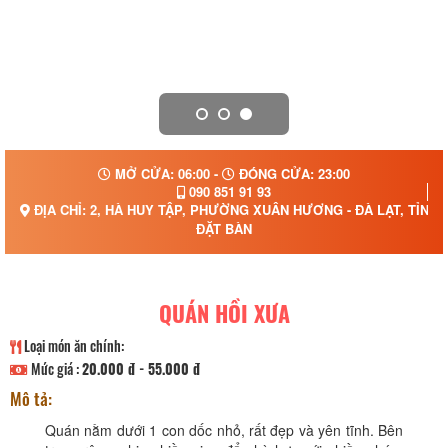
MỞ CỬA: 06:00 -
ĐÓNG CỬA: 23:00
090 851 91 93
ĐỊA CHỈ: 2, HÀ HUY TẬP, PHƯỜNG XUÂN HƯƠNG - ĐÀ LẠT, TỈNH
ĐẶT BÀN
QUÁN HỒI XƯA
Loại món ăn chính:
Mức giá :
20.000 đ - 55.000 đ
Mô tả:
Quán nằm dưới 1 con dốc nhỏ, rất đẹp và yên tĩnh. Bên