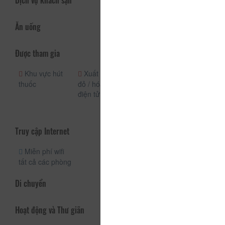
Dịch vụ khách sạn
Ăn uống
Được tham gia
Khu vực hút
Xuất hóa đơn
Nhận phòng
thuốc
đỏ / hóa đơn
(24h)
điện tử
Quầy lễ tân
(24h)
Truy cập Internet
Miễn phí wifi
tất cả các phòng
Di chuyển
Hoạt động và Thư giãn