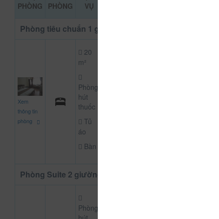
ĐẶT PHÒNG
PHÒNG
PHÒNG
VỤ
KHẢO
Phòng tiêu chuẩn 1 giường đôi
20
m²
Phòng
200.000
hút
CHƯA KHAI BÁO P
Xem
đ
thuốc
thông tin
Tủ
phòng
áo
Bàn
Phòng Suite 2 giường
Phòng
hút