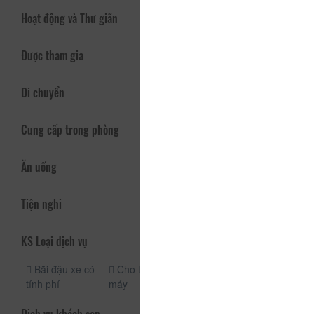
Hoạt động và Thư giãn
Được tham gia
Di chuyển
Cung cấp trong phòng
Ăn uống
Tiện nghi
KS Loại dịch vụ
Bãi đậu xe có
Cho thuê xe
Bãi đậu xe
tính phí
máy
miễn phí