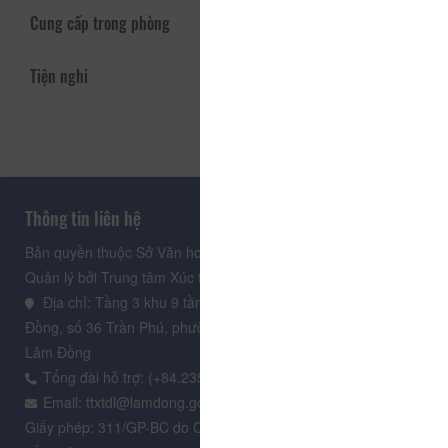
Cung cấp trong phòng
Tiện nghi
Thông tin liên hệ
Bản quyền thuộc Sở Văn hoá, Thể thao và Du lịch Lâm Đồng.
Quản lý bởi Trung tâm Xúc tiến Du lịch Lâm Đồng
Địa chỉ: Tầng 3 khu 9 tầng, Trung tâm Hành chính tỉnh Lâm
Đồng, số 36 Trần Phú, phường Xuân Hương - Đà Lạt, tỉnh
Lâm Đồng
Tổng đài hỗ trợ: (+84.235) 3.916.961
Email: ttxtdl@lamdong.gov.vn
Giấy phép: 311/GP-BC do Cục Báo chí - Bộ Văn hóa Thông tin