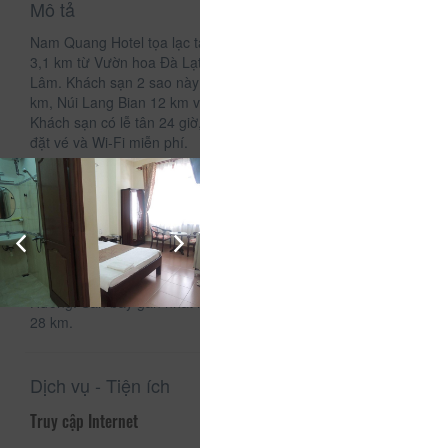
Mô tả
Nam Quang Hotel tọa lạc tại thành phố Đà lạt, trong bán kính
3,1 km từ Vườn hoa Đà Lạt và 4,2 km từ Thiền viện Trúc
Lâm. Khách sạn 2 sao này cách Hồ Tuyền Lâm khoảng 5
km, Núi Lang Bian 12 km và vườn thú ZooDoo Đà Lạt 34 km.
Khách sạn có lễ tân 24 giờ, dịch vụ đưa/đón sân bay, dịch vụ
đặt vé và Wi-Fi miễn phí.
Phòng nghỉ tại khách sạn có khu vực ghế ngồi, TV truyền
hình cáp màn hình phẳng và phòng tắm riêng với đồ vệ sinh
cá nhân miễn phí cùng vòi sen. Các phòng còn có tủ quần
áo.
Các điểm tham quan nổi tiếng gần khách sạn bao gồm
Quảng trường Lâm Viên, Công viên Yersin và Hồ Xuân
Hương. Sân bay gần nhất là sân bay Liên Khương, cách đó
28 km.
Dịch vụ - Tiện ích
Truy cập Internet