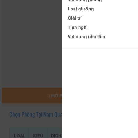
Loại giường
Giải trí
Tiện nghi
Vật dụng nhà tắm
MỞ RỘNG BẢN ĐỒ
Chọn Phòng Tại Nam Quang
LOẠI
KIỂU
DỊCH
GIÁ THAM