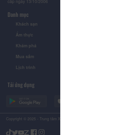
cấp ngày 13/10/2006
Danh mục
Khách sạn
Tour
Ẩm thực
Lễ hội & Sự kiện
Khám phá
Tin tức
Mua sắm
Giới thiệu
Lịch trình
Tiện ích
Tải ứng dụng
Copyright © 2025 - Trung tâm Xúc tiến Du lịch Tỉnh Lâm Đồng