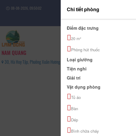
08-08-2026, 09:50:03
Chi tiết phòng
Đăng nhập
Điểm đặc trưng
20 m²
Phòng hút thuốc
NAM QUANG
Loại giường
30, Hà Huy Tập, Phường Xuân Hương - Đà Lạt, Tỉnh Lâm Đồng - 0263 3823 783
Tiện nghi
0
Giải trí
(0 Đánh giá)
Vật dụng phòng
Tủ áo
Bàn
Dép
Bình chữa cháy