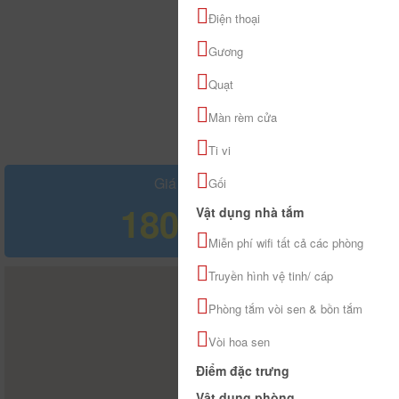
Điện thoại
Gương
Quạt
Màn rèm cửa
Ti vi
Giá tham khảo
Gối
180.000 đ
Vật dụng nhà tắm
Miễn phí wifi tất cả các phòng
Truyền hình vệ tinh/ cáp
Phòng tắm vòi sen & bồn tắm
Vòi hoa sen
Điểm đặc trưng
Vật dụng phòng