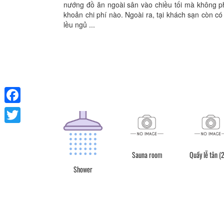
nướng đồ ăn ngoài sân vào chiều tối mà không p
khoản chi phí nào. Ngoài ra, tại khách sạn còn có
lều ngủ ...
Facebook
Twitter
Sauna room
Quầy lễ tân (
Shower