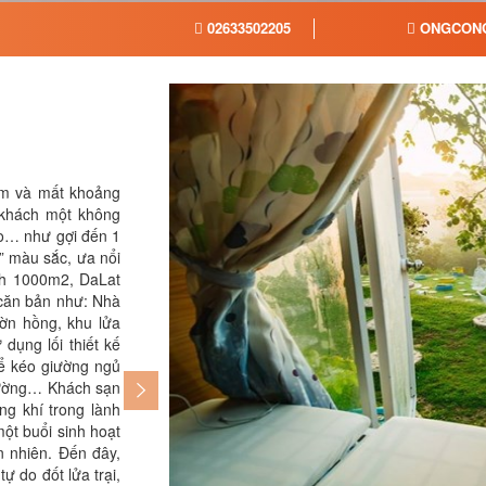
02633502205
ONGCONG
km và mất khoảng
tại khuôn viên nếu hết phòng, lửa trại fre
 khách một không
dùm nếu có nhu cầu, có cho thuê xe để đ
áo… như gợi đến 1
g” màu sắc, ưa nổi
ch 1000m2, DaLat
 căn bản như: Nhà
ườn hồng, khu lửa
dụng lối thiết kế
hể kéo giường ngủ
giường… Khách sạn
ng khí trong lành
ột buổi sinh hoạt
n nhiên. Đến đây,
ự do đốt lửa trại,