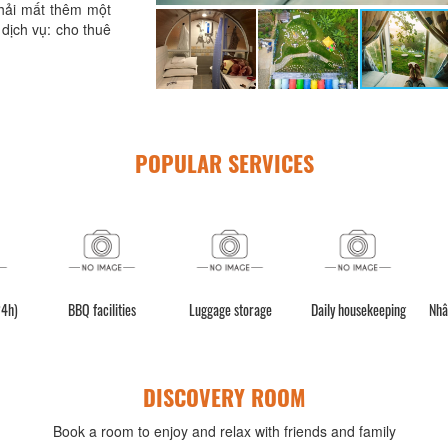
hải mất thêm một
 dịch vụ: cho thuê
POPULAR SERVICES
24h)
BBQ facilities
Luggage storage
Daily housekeeping
Nhâ
DISCOVERY ROOM
Book a room to enjoy and relax with friends and family