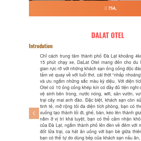
75A,
DALAT OTEL
Introdution
Chỉ cách trung tâm thành phố Đà Lạt khoảng 4
15 phút chạy xe, DaLat Otel mang đến cho du
gian rực rỡ với những khách sạn ống cống độc đ
tấm vé quay về với tuổi thơ, cái thời “nhấp nhoán
và ưu ngắm những sắc màu kỳ diệu. Với diện tí
Otel có 10 ống cống khép kín có đầy đủ tiện nghi
vệ sinh bên trong, nước nóng, wifi, sân vườn, v
trại cây mai anh đào. Đặc biệt, khách sạn còn sử 
tinh tế, mở rộng tối đa diện tích phòng, bạn có t
xuống tạo thành lối đi, ghế, bàn, kéo lên thành 
nằm ở vị trí khá tuyệt, bạn có thể cảm nhận khô
của Đà Lạt, ngắm thành phố lên đèn về đêm với m
đốt lửa trại, ca hát ăn uống với bạn bè giữa thiê
bạn có thể tự do dùng bếp của khách sạn nấu ăn, t