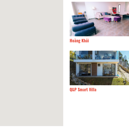
sáng ước mơ
130m
Hoàng Khải
nBee Hotel
190m
Q&P Smart Villa