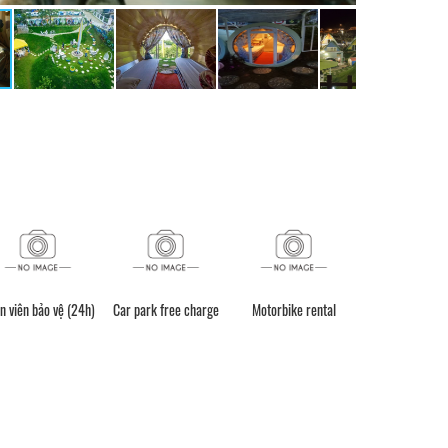
n viên bảo vệ (24h)
Car park free charge
Motorbike rental