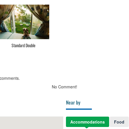
Standard Double
 comments.
No Comment!
Near by
Accommodations
Food