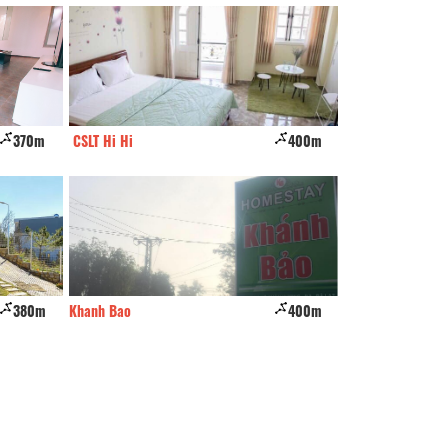
370m
CSLT Hi Hi
400m
Dream Valley vill
380m
Khanh Bao
400m
Amia hotel