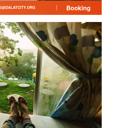
Booking
@DALATCITY.ORG
e, nướng thịt có người mua
i dạo Đà Lạt….