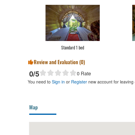
Standard 1 bed
Review and Evaluation (
0
)
0
/5
0
Rate
You need to
Sign in
or
Register
new account for leaving
Map