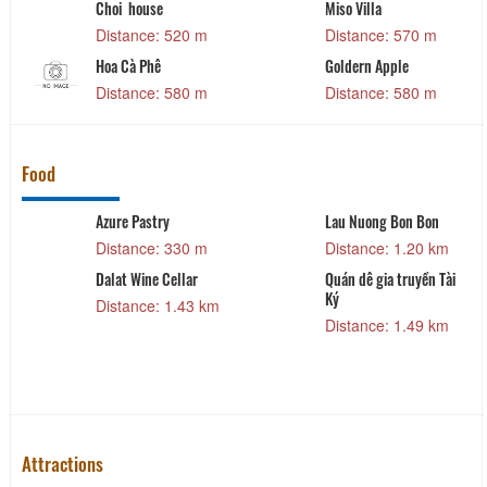
Choi house
Miso Villa
L
Distance: 520 m
Distance: 570 m
D
Hoa Cà Phê
Goldern Apple
Ng
Distance: 580 m
Distance: 580 m
D
Food
Azure Pastry
Lau Nuong Bon Bon
Distance: 330 m
Distance: 1.20 km
Dalat Wine Cellar
Quán dê gia truyền Tài
Ký
Distance: 1.43 km
Distance: 1.49 km
Attractions