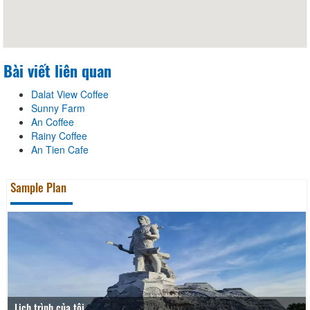
Bài viết liên quan
Dalat View Coffee
Sunny Farm
An Coffee
Rainy Coffee
An Tien Cafe
Sample Plan
Lịch trình của tôi