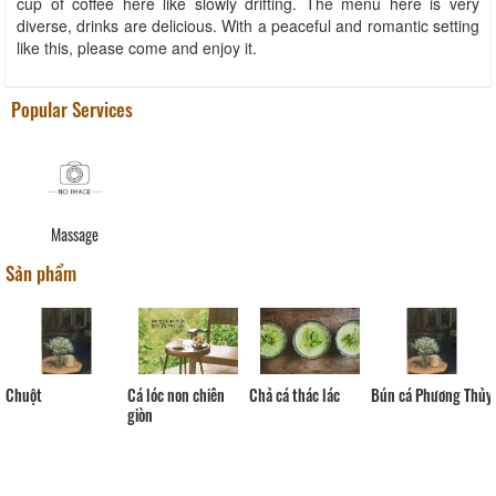
cup of coffee here like slowly drifting. The menu here is very
diverse, drinks are delicious. With a peaceful and romantic setting
like this, please come and enjoy it.
Popular Services
Massage
Sản phẩm
Chả cá thác lác
Chuột
Cá lóc non chiên
Bún cá Phương Thủy
giòn