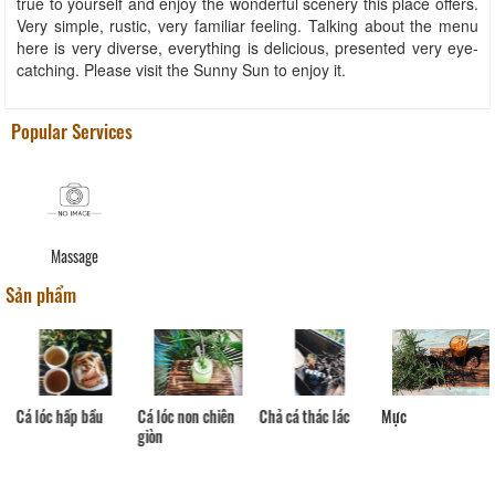
true to yourself and enjoy the wonderful scenery this place offers.
Very simple, rustic, very familiar feeling. Talking about the menu
here is very diverse, everything is delicious, presented very eye-
catching. Please visit the Sunny Sun to enjoy it.
Popular Services
Massage
Sản phẩm
Mực
Cá lóc hấp bầu
Cá lóc non chiên
Chả cá thác lác
giòn