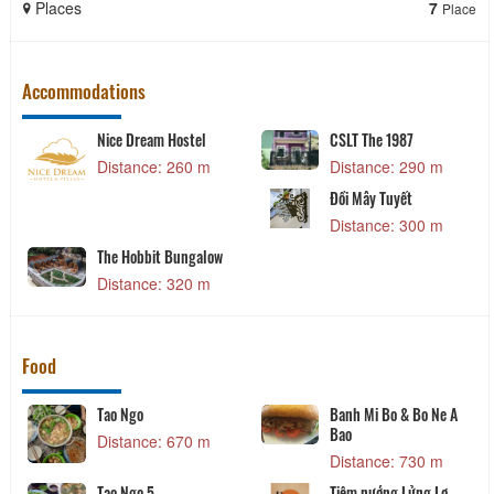
Places
7
Place
Accommodations
Nice Dream Hostel
CSLT The 1987
Distance: 260 m
Distance: 290 m
Đồi Mây Tuyết
Distance: 300 m
The Hobbit Bungalow
Distance: 320 m
Food
Tao Ngo
Banh Mi Bo & Bo Ne A
Bao
Distance: 670 m
Distance: 730 m
Tao Ngo 5
Tiệm nướng Lửng Lơ