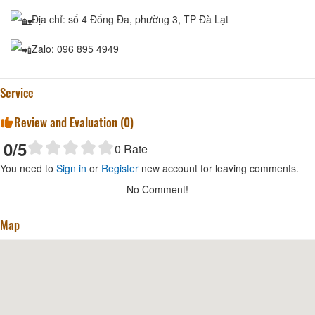
Địa chỉ: số 4 Đống Đa, phường 3, TP Đà Lạt
Zalo: 096 895 4949
Service
Review and Evaluation (
0
)
0
/5
0
Rate
You need to
Sign in
or
Register
new account for leaving comments.
No Comment!
Map