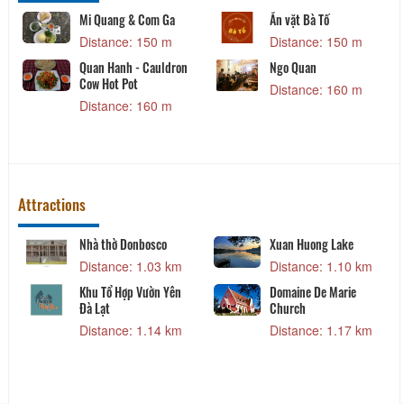
Mi Quang & Com Ga
Ăn vặt Bà Tố
Distance: 150 m
Distance: 150 m
Quan Hanh - Cauldron
Ngo Quan
Cow Hot Pot
Distance: 160 m
Distance: 160 m
Attractions
Nhà thờ Donbosco
Xuan Huong Lake
Distance: 1.03 km
Distance: 1.10 km
Khu Tổ Hợp Vườn Yên
Domaine De Marie
Đà Lạt
Church
Distance: 1.14 km
Distance: 1.17 km