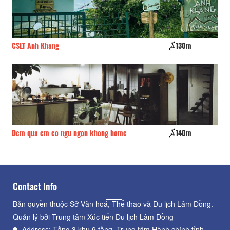
CSLT Anh Khang
130m
Th
Dem qua em co ngu ngon khong home
140m
Gr
Contact Info
Bản quyền thuộc Sở Văn hoá, Thể thao và Du lịch Lâm Đồng.
Quản lý bởi Trung tâm Xúc tiến Du lịch Lâm Đồng
Address: Tầng 3 khu 9 tầng, Trung tâm Hành chính tỉnh