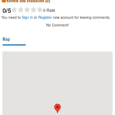
Review and Evaluation (
0
)
0
/5
0
Rate
You need to
Sign in
or
Register
new account for leaving comments.
No Comment!
Map