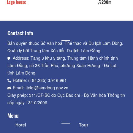
Lego house
290m
Na
Contact Info
Bản quyền thuộc Sở Văn hoá, Thể thao và Du lịch Lâm Đồng.
Quản lý bởi Trung tâm Xúc tiến Du lịch Lâm Đồng
Address: Tầng 3 khu 9 tầng, Trung tâm Hành chính tỉnh
Lâm Đồng, số 36 Trần Phú, phường Xuân Hương - Đà Lạt,
tỉnh Lâm Đồng
Hotline: (+84.235) 3.916.961
Email: ttxtdl@lamdong.gov.vn
Giấy phép: 311/GP-BC do Cục Báo chí - Bộ Văn hóa Thông tin
cấp ngày 13/10/2006
Menu
Hotel
Tour