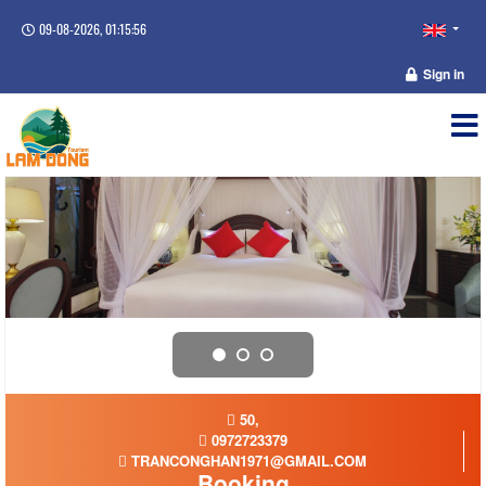
09-08-2026, 01:15:56
Sign in
50,
0972723379
TRANCONGHAN1971@GMAIL.COM
Booking