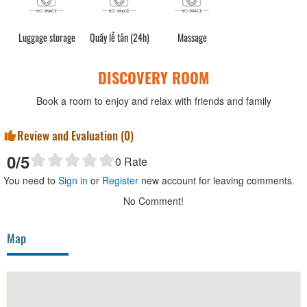
Luggage storage
Quầy lễ tân (24h)
Massage
DISCOVERY ROOM
Book a room to enjoy and relax with friends and family
Review and Evaluation (
0
)
0
/5
0
Rate
You need to
Sign in
or
Register
new account for leaving comments.
No Comment!
Map