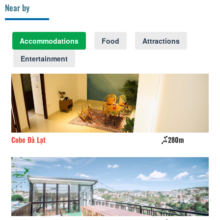
Near by
Accommodations
Food
Attractions
Entertainment
Cobe Đà Lạt
280m
CS