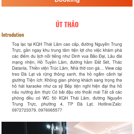
ÚT THẢO
Introdution
Toạ lạc tại KQH Thái Lâm cao cấp, đường Nguyễn Trung
Trực, gần ngay khu trung tâm tiện lợi cho việc khám phá
các điểm du lịch nỗi tiếng như Dinh vua Bảo Đại, Lâu đài
mạng nhện, Hồ Tuyền Lâm, đường hầm Đất Sét, Thác
Datanla, Thiền viện Trúc Lâm, Nhà thờ con gà… View cáp
treo Đà Lạt và rừng thông xanh, tha hồ ngắm cảnh tại
giường Tiện ích: Không gian phòng khách sang trọng tha
hồ hát karaoke như ca sỹ Bếp tiện nghi hiện đại tha hồ
nấu nướng ấm thực Có bãi đậu oto thoải mái Tất cả các
phòng đều có WC 50 KQH Thái Lâm, đường Nguyễn
Trung Trực, phường 4, TP Đà Lạt. Hotline/Zalo:
0972723379, 0976065577