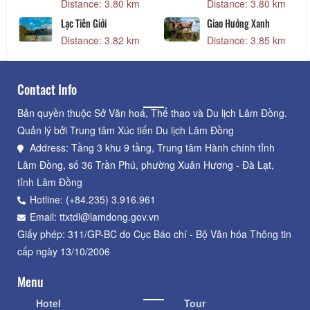
Distance: 3.80 km
Distance: 3.80 km
Lạc Tiên Giới
Giao Hưởng Xanh
Distance: 3.82 km
Distance: 3.85 km
Contact Info
Bản quyền thuộc Sở Văn hoá, Thể thao và Du lịch Lâm Đồng.
Quản lý bởi Trung tâm Xúc tiến Du lịch Lâm Đồng
Address: Tầng 3 khu 9 tầng, Trung tâm Hành chính tỉnh
Lâm Đồng, số 36 Trần Phú, phường Xuân Hương - Đà Lạt,
tỉnh Lâm Đồng
Hotline: (+84.235) 3.916.961
Email: ttxtdl@lamdong.gov.vn
Giấy phép: 311/GP-BC do Cục Báo chí - Bộ Văn hóa Thông tin
cấp ngày 13/10/2006
Menu
Hotel
Tour