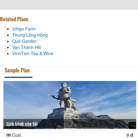
Related Place
Ichigo Farm
Thung Lũng Hồng
Quê Garden
Vạn Thành Hill
VinhTien Tea & Wine
Sample Plan
Lịch trình của tôi
Cost
0 đ