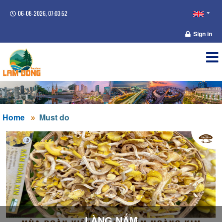
06-08-2026, 07:03:52
Sign in
Home
Must do
LÀNG NẤM