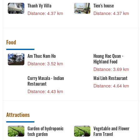
Thanh Vy Villa
Tien's house
Distance: 4.37 km
Distance: 4.37 km
Food
Am Thuc Nam Ho
Hoang Hac Quan -
Highland Food
Distance: 3.52 km
Distance: 3.69 km
h
Curry Masala - Indian
Mai Linh Restaurant
Restaurant
Distance: 4.64 km
Distance: 4.43 km
Attractions
Garden of hydroponic
Vegetable and Flower
tech garden
Farm Travel