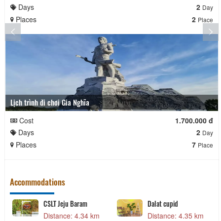
Days
2
Day
Places
2
Place
Lịch trình đi chơi Gia Nghĩa
Cost
1.700.000 đ
Days
2
Day
Places
7
Place
Accommodations
CSLT Jeju Baram
Dalat cupid
Distance: 4.34 km
Distance: 4.35 km