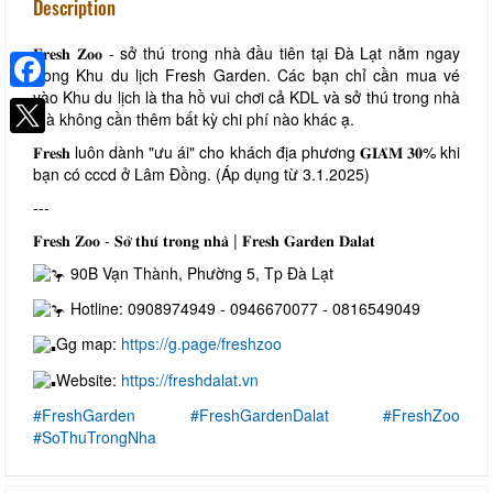
Description
𝐅𝐫𝐞𝐬𝐡 𝐙𝐨𝐨 - sở thú trong nhà đầu tiên tại Đà Lạt nằm ngay
trong Khu du lịch Fresh Garden. Các bạn chỉ cần mua vé
vào Khu du lịch là tha hồ vui chơi cả KDL và sở thú trong nhà
Facebook
mà không cần thêm bất kỳ chi phí nào khác ạ.
𝐅𝐫𝐞𝐬𝐡 luôn dành "ưu ái" cho khách địa phương 𝐆𝐈𝐀̉𝐌 𝟑𝟎% khi
bạn có cccd ở Lâm Đồng. (Áp dụng từ 3.1.2025)
---
𝐅𝐫𝐞𝐬𝐡 𝐙𝐨𝐨 - 𝐒𝐨̛̉ 𝐭𝐡𝐮́ 𝐭𝐫𝐨𝐧𝐠 𝐧𝐡𝐚̀ | 𝐅𝐫𝐞𝐬𝐡 𝐆𝐚𝐫𝐝𝐞𝐧 𝐃𝐚𝐥𝐚𝐭
90B Vạn Thành, Phường 5, Tp Đà Lạt
Hotline: 0908974949 - 0946670077 - 0816549049
Gg map:
https://g.page/freshzoo
Website:
https://freshdalat.vn
#FreshGarden
#FreshGardenDalat
#FreshZoo
#SoThuTrongNha