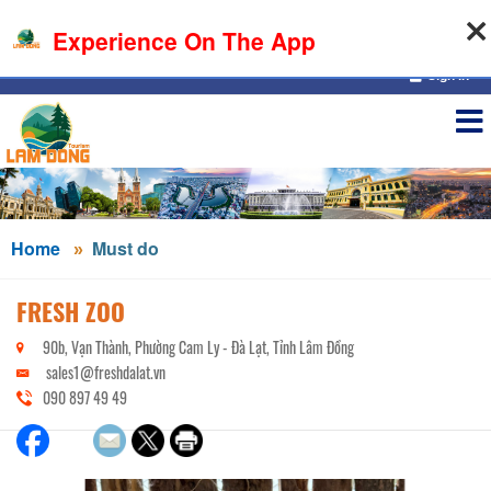
08-08-2026, 05:52:01
Experience On The App
Sign in
Home
Must do
FRESH ZOO
90b, Vạn Thành, Phường Cam Ly - Đà Lạt, Tỉnh Lâm Đồng
sales1@freshdalat.vn
090 897 49 49