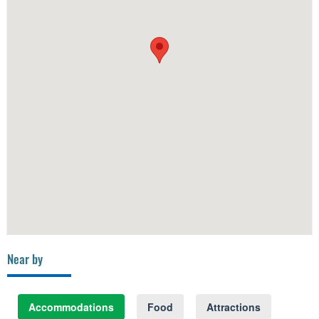
Near by
Accommodations
Food
Attractions