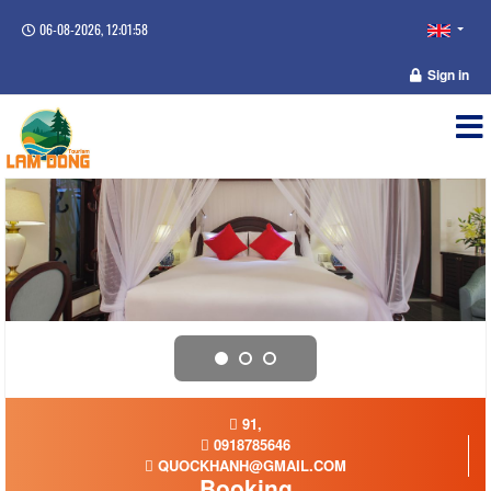
06-08-2026, 12:01:58
Sign in
91,
0918785646
QUOCKHANH@GMAIL.COM
Booking