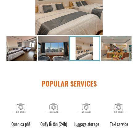
POPULAR SERVICES
Quán cà phê
Quầy lễ tân (24h)
Luggage storage
Taxi service
C