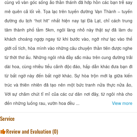
cùng vô vàn góc sống ảo thần thánh đã hớp hồn các bạn trẻ say
mê quên cả lối về. Tọa lạc trên tuyến đường Vạn Thành – tuyến
đường du lịch “hot hit” nhất hiện nay tại Đà Lạt, chỉ cách trung
tâm thành phố tầm 5km, ngôi làng nhỏ này thật sự đã làm du
khách choáng ngợp ngay từ khi bước vào, ngỡ như lạc vào thế
giới cổ tích, hòa mình vào những câu chuyện thần tiên được nghe
từ thời thơ ấu. Những ngôi nhà đầy sắc màu trên cung đường trải
dài hoa, cùng nhiều tiểu cảnh độc đáo, hấp dẫn khác đưa bạn đi
từ bất ngờ này đến bất ngờ khác. Sự hòa trộn mới lạ giữa kiến
trúc và thiên nhiên đã tạo nên một bức tranh nửa thực nửa ảo,
Với sự chăm chút tỉ mỉ của các cư dân nơi đây, từ ngôi nhà cho
đến những luống rau, vườn hoa đều ...
View more
Service
Review and Evaluation (
0
)