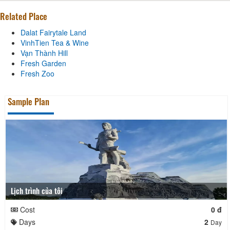
Related Place
Dalat Fairytale Land
VinhTien Tea & Wine
Vạn Thành Hill
Fresh Garden
Fresh Zoo
Sample Plan
Lịch trình của tôi
Cost
0 đ
Days
2
Day