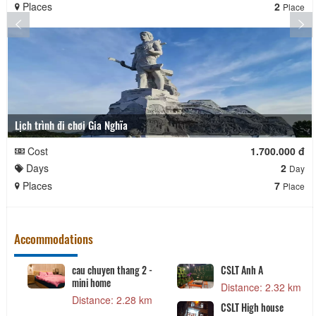
Places
2
Place
Lịch trình đi chơi Gia Nghĩa
Cost
1.700.000 đ
Days
2
Day
Places
7
Place
Accommodations
cau chuyen thang 2 -
CSLT Anh A
mini home
Distance: 2.32 km
Distance: 2.28 km
CSLT High house