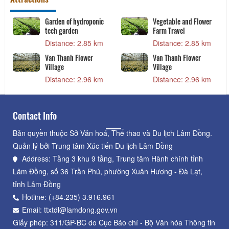
Garden of hydroponic
Vegetable and Flower
tech garden
Farm Travel
Distance: 2.85 km
Distance: 2.85 km
Van Thanh Flower
Van Thanh Flower
Village
Village
Distance: 2.96 km
Distance: 2.96 km
Contact Info
Bản quyền thuộc Sở Văn hoá, Thể thao và Du lịch Lâm Đồng.
Quản lý bởi Trung tâm Xúc tiến Du lịch Lâm Đồng
Address: Tầng 3 khu 9 tầng, Trung tâm Hành chính tỉnh
Lâm Đồng, số 36 Trần Phú, phường Xuân Hương - Đà Lạt,
tỉnh Lâm Đồng
Hotline: (+84.235) 3.916.961
Email: ttxtdl@lamdong.gov.vn
Giấy phép: 311/GP-BC do Cục Báo chí - Bộ Văn hóa Thông tin