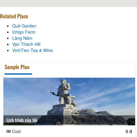
Related Place
Quê Garden
Ichigo Farm
Làng Nấm
Vạn Thành Hill
VinhTien Tea & Wine
Sample Plan
Lịch trình của tôi
Cost
0 đ