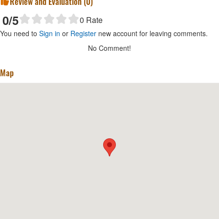
Review and Evaluation (
0
)
0
/5
0
Rate
You need to
Sign in
or
Register
new account for leaving comments.
No Comment!
Map