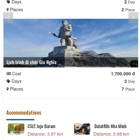
Days
2
Day
Places
2
Place
Lịch trình đi chơi Gia Nghĩa
Cost
1.700.000 đ
Days
2
Day
Places
7
Place
Accommodations
CSLT Jeju Baram
Dalat80s Nha Minh
Distance: 3.97 km
Distance: 3.98 km