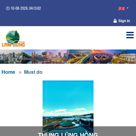
10-08-2026, 04:13:03
Sign in
Home
Must do
THUNG LŨNG HỒNG