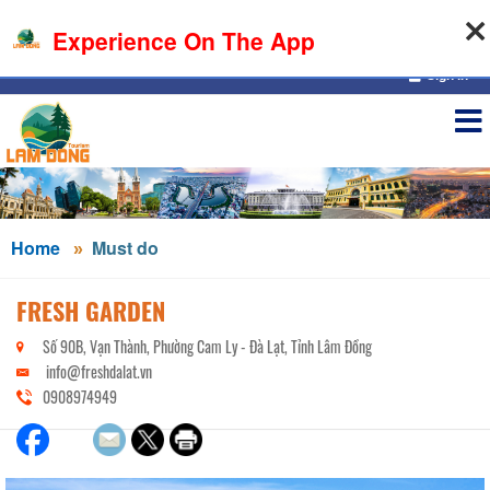
07-08-2026, 09:40:40
Experience On The App
Sign in
Home
Must do
FRESH GARDEN
Số 90B, Vạn Thành, Phường Cam Ly - Đà Lạt, Tỉnh Lâm Đồng
info@freshdalat.vn
0908974949