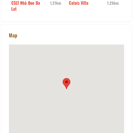
CSLT Nhà Que Da
Calais Villa
Die
km
1.21km
1.26km
Lat
Map