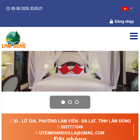
08-08-2026, 03:05:21
Đăng nhập
30 , LỮ GIA, PHƯỜNG LÂM VIÊN - ĐÀ LẠT, TỈNH LÂM ĐỒNG
0937777049
UYENKHANGVILLA@GMAIL.COM
Đặt phòng