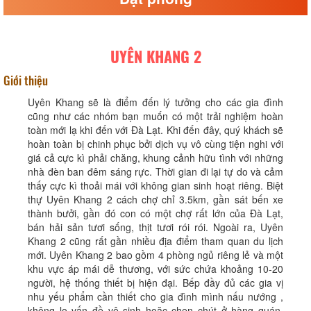
UYÊN KHANG 2
Giới thiệu
Uyên Khang sẽ là điểm đến lý tưởng cho các gia đình
cũng như các nhóm bạn muốn có một trải nghiệm hoàn
toàn mới lạ khi đến với Đà Lạt. Khi đến đây, quý khách sẽ
hoàn toàn bị chinh phục bởi dịch vụ vô cùng tiện nghi với
giá cả cực kì phải chăng, khung cảnh hữu tình với những
nhà đèn ban đêm sáng rực. Thời gian đi lại tự do và cảm
thấy cực kì thoải mái với không gian sinh hoạt riêng. Biệt
thự Uyên Khang 2 cách chợ chỉ 3.5km, gần sát bến xe
thành bưởi, gần đó con có một chợ rất lớn của Đà Lạt,
bán hải sản tươi sống, thịt tươi rói rói. Ngoài ra, Uyên
Khang 2 cũng rất gần nhiều địa điểm tham quan du lịch
mới. Uyên Khang 2 bao gồm 4 phòng ngủ riêng lẻ và một
khu vực áp mái dễ thương, với sức chứa khoảng 10-20
người, hệ thống thiết bị hiện đại. Bếp đầy đủ các gia vị
nhu yếu phẩm cần thiết cho gia đình mình nấu nướng ,
không lo vấn đề vệ sinh hoặc chen chút ở hàng quán,