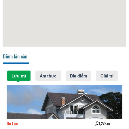
Điểm lân cận
Lưu trú
Ẩm thực
Địa điểm
Giải trí
Du Lạc
1,27km
Lí