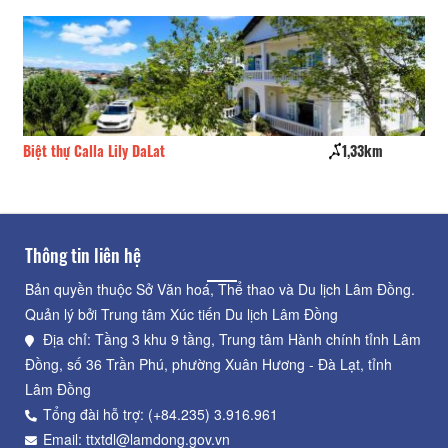
Biệt thự Calla Lily DaLat
1,33km
Ho
Thông tin liên hệ
Bản quyền thuộc Sở Văn hoá, Thể thao và Du lịch Lâm Đồng.
Quản lý bởi Trung tâm Xúc tiến Du lịch Lâm Đồng
Địa chỉ: Tầng 3 khu 9 tầng, Trung tâm Hành chính tỉnh Lâm
Đồng, số 36 Trần Phú, phường Xuân Hương - Đà Lạt, tỉnh
Lâm Đồng
Tổng đài hỗ trợ: (+84.235) 3.916.961
Email: ttxtdl@lamdong.gov.vn