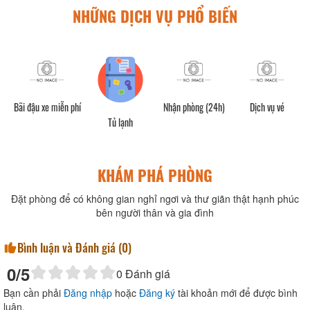
NHỮNG DỊCH VỤ PHỔ BIẾN
Bãi đậu xe miễn phí
Nhận phòng (24h)
Dịch vụ vé
V
Tủ lạnh
KHÁM PHÁ PHÒNG
Đặt phòng để có không gian nghỉ ngơi và thư giãn thật hạnh phúc
bên người thân và gia đình
Bình luận và Đánh giá (
0
)
0
/5
0
Đánh giá
Bạn cần phải
Đăng nhập
hoặc
Đăng ký
tài khoản mới để được bình
luận.