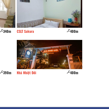
340m
CSLT Sakura
400m
Du Lạc
390m
Nhà Nhiệt Đới
400m
Villa Kim Gia