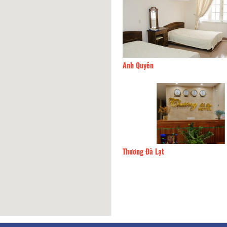
a Bảo Villas
270m
Anh Quyên
rấn nhỏ
300m
Thương Đà Lạt