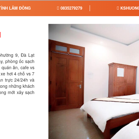
 TỈNH LÂM ĐỒNG
0835279279
KSHUON
H
hường 9, Đà Lạt
ây, phòng ốc sạch
g, quán ăn, cafe vs
y, xe hơi 4 chỗ vs 7
tân trực 24/24h và
 trong những khách
hòng mới xây sạch