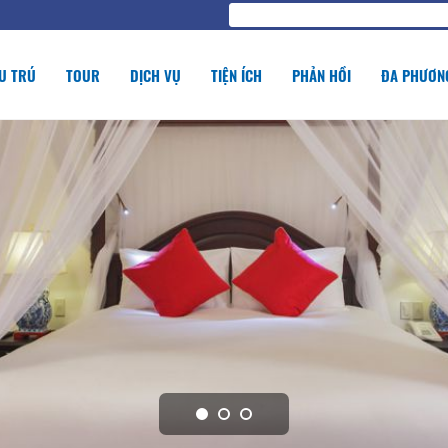
U TRÚ
TOUR
DỊCH VỤ
TIỆN ÍCH
PHẢN HỒI
ĐA PHƯƠNG