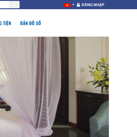
ĐĂNG NHẬP
 TIỆN
BẢN ĐỒ SỐ