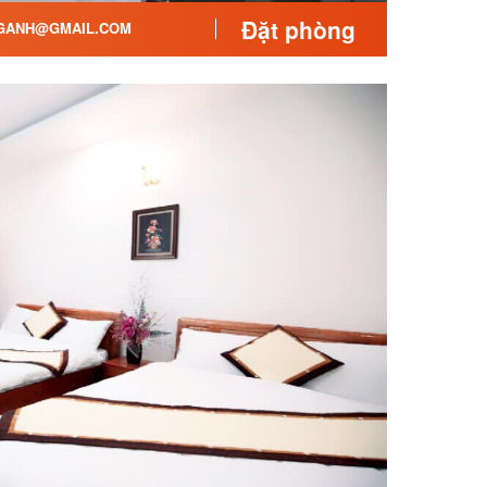
Đặt phòng
GANH@GMAIL.COM