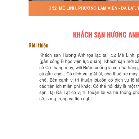
52, MÊ LINH, PHƯỜNG LÂM VIÊN - ĐÀ LẠT,
KHÁCH SẠN HƯƠNG AN
Giới thiệu
Khách sạn Hương Anh tọa lạc tại 52 Mê Linh, p
(gần cổng B học viện lục quân). Khách sạn mới x
sẽ Có thang máy, wifi Bước xuống là có nhà hàn
cả gần chợ... Có dịch vụ: giặt ủi, cho thuê xe má
chỗ. Bên cạnh vị trí thuận lợi,còn có dịch vụ lễ 
các tiện ích miễn phí khác. Có thể nói đây là một
sạn tại Đà Lạt có vị trí thuận lợi và hệ thống p
sẽ, sang trọng và tiện nghi.