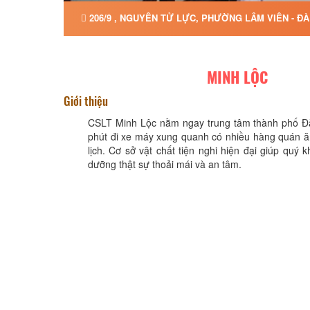
206/9 , NGUYÊN TỬ LỰC, PHƯỜNG LÂM VIÊN - ĐÀ
MINH LỘC
Giới thiệu
CSLT Minh Lộc nằm ngay trung tâm thành phố Đà
phút đi xe máy xung quanh có nhiều hàng quán ă
lịch. Cơ sở vật chất tiện nghi hiện đại giúp quý 
dưỡng thật sự thoải mái và an tâm.