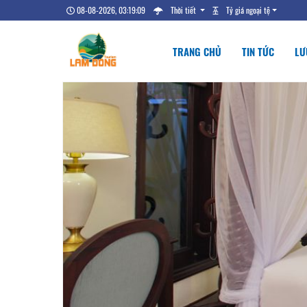
08-08-2026, 03:19:10
Thời tiết
Tỷ giá ngoại tệ
TRANG CHỦ
TIN TỨC
LƯ