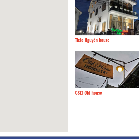
uân Thưởng villa
150m
Thảo Nguyên house
iệt Flower
160m
CSLT Old house