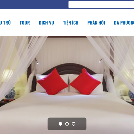
U TRÚ
TOUR
DỊCH VỤ
TIỆN ÍCH
PHẢN HỒI
ĐA PHƯƠNG