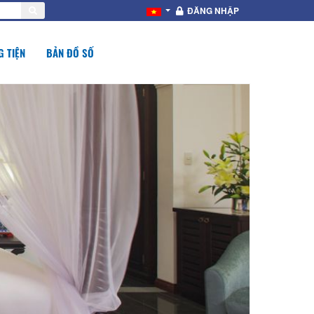
ĐĂNG NHẬP
 TIỆN
BẢN ĐỒ SỐ