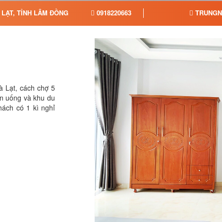
 LẠT, TỈNH LÂM ĐỒNG
0918220663
TRUNGN
 Lạt, cách chợ 5
n uống và khu du
khách có 1 kì nghỉ