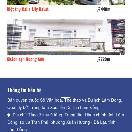
Biệt thự Calla Lily DaLat
440m
Ku
Khách sạn Hương Anh
720m
Ca
Thông tin liên hệ
Bản quyền thuộc Sở Văn hoá, Thể thao và Du lịch Lâm Đồng.
Quản lý bởi Trung tâm Xúc tiến Du lịch Lâm Đồng
Địa chỉ: Tầng 3 khu 9 tầng, Trung tâm Hành chính tỉnh Lâm
Đồng, số 36 Trần Phú, phường Xuân Hương - Đà Lạt, tỉnh
Lâm Đồng