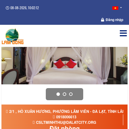
08-08-2026, 10:02:13
Đăng nhập
2/1 , HỒ XUÂN HƯƠNG, PHƯỜNG LÂM VIÊN - ĐÀ LẠT, TỈNH LÂM 
0918006613
CSLTMINHTHU@DALATCITY.ORG
Đặt phòng