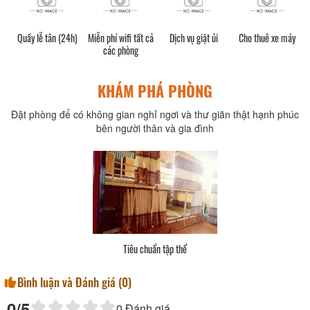
Quầy lễ tân (24h)
Miễn phí wifi tất cả
Dịch vụ giặt ủi
Cho thuê xe máy
các phòng
KHÁM PHÁ PHÒNG
Đặt phòng để có không gian nghỉ ngơi và thư giãn thật hạnh phúc
bên người thân và gia đình
Tiêu chuẩn tập thể
Bình luận và Đánh giá (
0
)
0
/5
0
Đánh giá