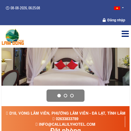
08-08-2026, 06:25:09
Đăng nhập
D18, VÒNG LÂM VIÊN, PHƯỜNG LÂM VIÊN - ĐÀ LẠT, TỈNH LÂM 
02633833789
INFO@CALLALILYHOTEL.COM
Đặt phòng