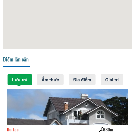
Điểm lân cận
Lưu trú
Ẩm thực
Địa điểm
Giải trí
Du Lạc
680m
Th