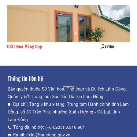
CSLT Hoa Móng Cọp
720m
Kh
Thông tin liên hệ
Bản quyền thuộc Sở Văn hoá, Thể thao và Du lịch Lâm Đồng.
Quản lý bởi Trung tâm Xúc tiến Du lịch Lâm Đồng
Địa chỉ: Tầng 3 khu 9 tầng, Trung tâm Hành chính tỉnh Lâm
Đồng, số 36 Trần Phú, phường Xuân Hương - Đà Lạt, tỉnh
Lâm Đồng
Tổng đài hỗ trợ: (+84.235) 3.916.961
Email: ttxtdl@lamdong.gov.vn